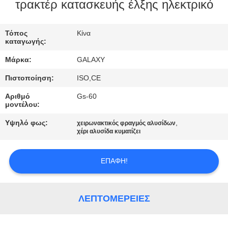
τρακτέρ κατασκευής έλξης ηλεκτρικό
ΈΛΕΓΧΟΣ
Τόπος
Κίνα
ΠΟΙΌΤΗΤΑΣ
καταγωγής:
Μάρκα:
GALAXY
ΕΠΙΚΟΙΝΩΝΉΣΤΕ
Πιστοποίηση:
ISO,CE
ΜΑΖΊ
Αριθμό
Gs-60
ΜΑΣ
μοντέλου:
Υψηλό φως:
,
χειρωνακτικός φραγμός αλυσίδων
ΕΙΔΉΣΕΙΣ
χέρι αλυσίδα κυματίζει
ΕΠΑΦΉ!
ΥΠΟΘΈΣΕΙΣ
SITEMAP
ΛΕΠΤΟΜΈΡΕΙΕΣ