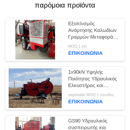
PRIVACY
παρόμοια προϊόντα
POLICY
Εξοπλισμός
Ανάρτησης Καλωδίων
Γραμμών Μεταφοράς
Εναέριας 90KN και
MOQ:1 σετ
Λαβή Χειρισμού
ΕΠΙΚΟΙΝΩΝΊΑ
German Rexroth
1x90kN Υψηλής
Ποιότητας Υδραυλικός
Ελκυστήρας και
Τεντωτήρας Καλωδίων
negotiable MOQ:1 σύνοδος
για Εγκατάσταση
ΕΠΙΚΟΙΝΩΝΊΑ
Γραμμών Μεταφοράς
GS90 Υδραυλικός
συσπειρωτής και