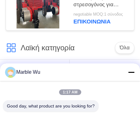
στρεσογόνος για
εξοπλισμό πτητικής
negotiable MOQ:1 σύνοδος
γραμμής μεταφοράς
ΕΠΙΚΟΙΝΩΝΊΑ
Λαϊκή κατηγορία
Όλα
εξοπλισμός
Σύνδεση του
Marble Wu
γραμμών μετάδοσης
εξοπλισμού
1:17 AM
ηλεκτροφόρο
καλώδιο που δένει
εργαλείο γραμμών
Good day, what product are you looking for?
με σπάγγο τον
μετάδοσης
εξοπλισμό
υδραυλικός εξολκέας
υδραυλικό tensioner