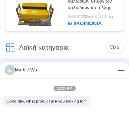
καλωδίων υπόγειων
καλωδίων και έλξης,
μεταφορέας καλωδίων
$500-$1200/set MOQ:1 σετ
με ηλεκτρικό κινητήρα
ΕΠΙΚΟΙΝΩΝΊΑ
Λαϊκή κατηγορία
Όλα
εξοπλισμός
Σύνδεση του
Marble Wu
γραμμών μετάδοσης
εξοπλισμού
12:25 PM
ηλεκτροφόρο
καλώδιο που δένει
εργαλείο γραμμών
Good day, what product are you looking for?
με σπάγγο τον
μετάδοσης
εξοπλισμό
υδραυλικός εξολκέας
υδραυλικό tensioner