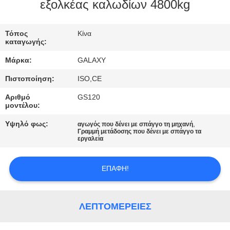
εξολκέας καλωδίων 4800kg
ΈΛΕΓΧΟΣ
Τόπος
Κίνα
ΠΟΙΌΤΗΤΑΣ
καταγωγής:
Μάρκα:
GALAXY
ΕΠΙΚΟΙΝΩΝΉΣΤΕ
Πιστοποίηση:
ISO,CE
ΜΑΖΊ
Αριθμό
GS120
ΜΑΣ
μοντέλου:
Υψηλό φως:
,
αγωγός που δένει με σπάγγο τη μηχανή
Γραμμή μετάδοσης που δένει με σπάγγο τα
ΕΙΔΉΣΕΙΣ
εργαλεία
ΥΠΟΘΈΣΕΙΣ
ΕΠΑΦΉ!
SITEMAP
ΛΕΠΤΟΜΈΡΕΙΕΣ