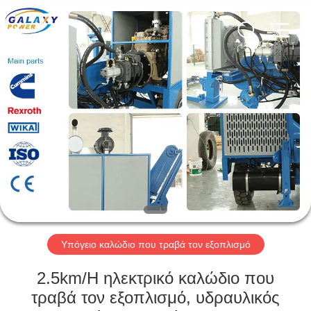
Galaxy
power
industry
limited.
All
Rights
Reserved.
ΣΠΊΤΙ
ΠΡΟΪΌΝΤΑ
ΣΧΕΤΙΚΆ
ΜΕ
ΕΜΆΣ
ΕΠΙΣΚΈΨΕΙΣ
Υπόγειο καλώδιο που τραβά τον εξοπλισμό
ΣΤΟ
2.5km/H ηλεκτρικό καλώδιο που
ΕΡΓΟΣΤΆΣΙΟ
τραβά τον εξοπλισμό, υδραυλικός