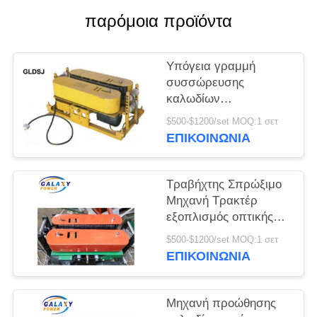
PRIVACY
παρόμοια προϊόντα
POLICY
Υπόγεια γραμμή
συσσώρευσης
καλωδίων
Τραβήχνοντας μηχανή
$500-$1200/set MOQ:1 σετ
σπρώξεως Ευφυής
ΕΠΙΚΟΙΝΩΝΊΑ
έλεγχος ταχύτητας
Μηχανή διάθεσης
καλωδίων Μηχανή
Τραβήχτης Σπρώξιμο
διάθεσης οπτικών ινών
Μηχανή Τρακτέρ
εξοπλισμός οπτικής
ινών οπτική 5T
$500-$1200/set MOQ:1 σετ
καλώδιο μεταφοράς
ΕΠΙΚΟΙΝΩΝΊΑ
κυλίνδρου μεταγωγός
τοποθέτηση μετάδοση
Μηχανή προώθησης