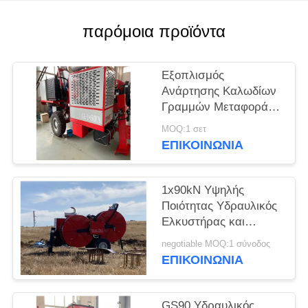
PRIVACY
POLICY
παρόμοια προϊόντα
Εξοπλισμός
Ανάρτησης Καλωδίων
Γραμμών Μεταφοράς
Εναέριας 90KN και
MOQ:1 σετ
Λαβή Χειρισμού
ΕΠΙΚΟΙΝΩΝΊΑ
German Rexroth
1x90kN Υψηλής
Ποιότητας Υδραυλικός
Ελκυστήρας και
Τεντωτήρας Καλωδίων
negotiable MOQ:1 σύνοδος
για Εγκατάσταση
ΕΠΙΚΟΙΝΩΝΊΑ
Γραμμών Μεταφοράς
GS90 Υδραυλικός