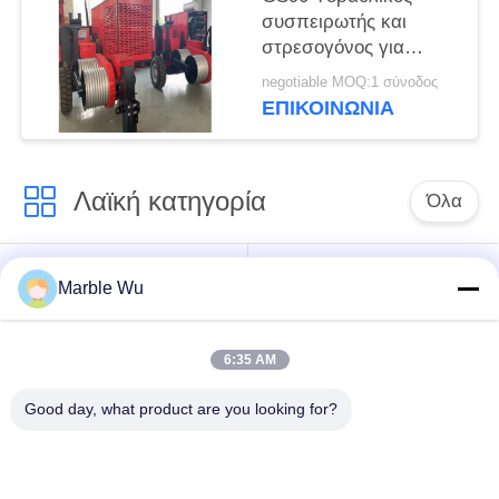
συσπειρωτής και
στρεσογόνος για
εξοπλισμό πτητικής
negotiable MOQ:1 σύνοδος
γραμμής μεταφοράς
ΕΠΙΚΟΙΝΩΝΊΑ
Λαϊκή κατηγορία
Όλα
εξοπλισμός
Σύνδεση του
Marble Wu
γραμμών μετάδοσης
εξοπλισμού
6:35 AM
ηλεκτροφόρο
καλώδιο που δένει
εργαλείο γραμμών
Good day, what product are you looking for?
με σπάγγο τον
μετάδοσης
εξοπλισμό