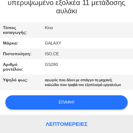
υπερυψωμένο εξολκέα 11 μετάδοσης
αυλάκι
ΈΛΕΓΧΟΣ
ΠΟΙΌΤΗΤΑΣ
Τόπος
Κίνα
καταγωγής:
ΕΠΙΚΟΙΝΩΝΉΣΤΕ
Μάρκα:
GALAXY
ΜΑΖΊ
Πιστοποίηση:
ISO,CE
ΜΑΣ
Αριθμό
GS280
μοντέλου:
ΕΙΔΉΣΕΙΣ
Υψηλό φως:
,
αγωγός που δένει με σπάγγο τη μηχανή
καλώδιο που τραβά τον εξοπλισμό εργαλείων
ΥΠΟΘΈΣΕΙΣ
ΕΠΑΦΉ!
SITEMAP
ΛΕΠΤΟΜΈΡΕΙΕΣ