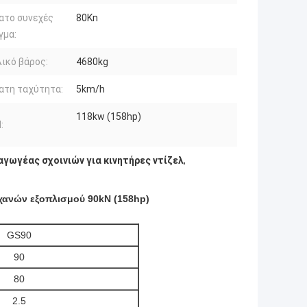
ατο συνεχές
80Kn
γμα:
ικό βάρος:
4680kg
ατη ταχύτητα:
5km/h
118kw (158hp)
:
αγωγέας σχοινιών για κινητήρες ντίζελ
,
ηχανών εξοπλισμού 90kN (158hp)
GS90
90
80
2.5