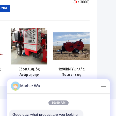
(
0
/ 3000)
ς
Εξοπλισμός
1x90kN Υψηλής
Ανάρτησης
Ποιότητας
Καλωδίων
Υδραυλικός
Γραμμών
Ελκυστήρας και
Marble Wu
Μεταφοράς
Τεντωτήρας
Εναέριας 90KN
Καλωδίων για
και Λαβή
Εγκατάσταση
10:49 AM
T
Χειρισμού
Γραμμών
German Rexroth
Μεταφοράς
Good day, what product are you looking 