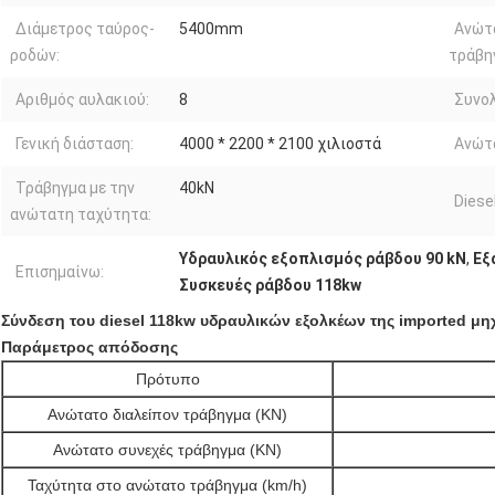
Διάμετρος ταύρος-
5400mm
Ανώτ
ροδών:
τράβη
Αριθμός αυλακιού:
8
Συνολ
Γενική διάσταση:
4000 * 2200 * 2100 χιλιοστά
Ανώτ
Τράβηγμα με την
40kN
Diesel
ανώτατη ταχύτητα:
Υδραυλικός εξοπλισμός ράβδου 90 kN
,
Εξ
Επισημαίνω:
Συσκευές ράβδου 118kw
Σύνδεση του diesel 118kw υδραυλικών εξολκέων της imported μ
Παράμετρος απόδοσης
Πρότυπο
Ανώτατο διαλείπον τράβηγμα (KN)
Ανώτατο συνεχές τράβηγμα (KN)
Ταχύτητα στο ανώτατο τράβηγμα (km/h)