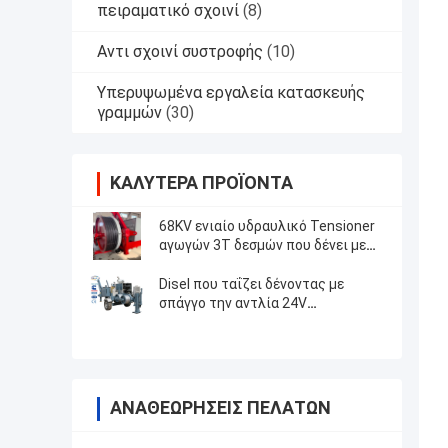
πειραματικό σχοινί
(8)
Αντι σχοινί συστροφής
(10)
Υπερυψωμένα εργαλεία κατασκευής
γραμμών
(30)
ΚΑΛΎΤΕΡΑ ΠΡΟΪΌΝΤΑ
68KV ενιαίο υδραυλικό Tensioner
αγωγών 3T δεσμών που δένει με
σπάγγο τον εξοπλισμό
Disel που ταΐζει δένοντας με
σπάγγο την αντλία 24V
εξοπλισμού 12T ηλεκτρικό
σύστημα 4000×2300×2300mm
ΑΝΑΘΕΩΡΉΣΕΙΣ ΠΕΛΑΤΏΝ