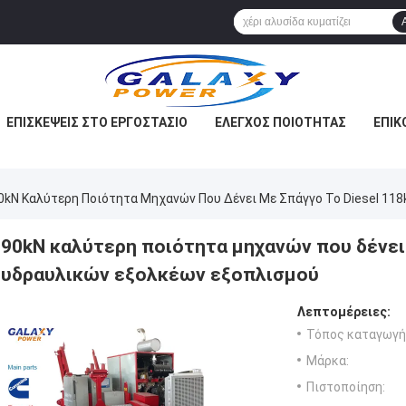
ΕΠΙΣΚΈΨΕΙΣ ΣΤΟ ΕΡΓΟΣΤΆΣΙΟ
ΈΛΕΓΧΟΣ ΠΟΙΌΤΗΤΑΣ
ΕΠΙΚ
0kN Καλύτερη Ποιότητα Μηχανών Που Δένει Με Σπάγγο Το Diesel 11
90kN καλύτερη ποιότητα μηχανών που δένει 
υδραυλικών εξολκέων εξοπλισμού
Λεπτομέρειες:
Τόπος καταγωγή
Μάρκα:
Πιστοποίηση: