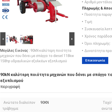
Αριθμό μοντέλου
Πληρωμής & Αποσ
Ποσότητα παραγγ
Τιμή:
Συσκευασία λεπτ
Χρόνος παράδοσ
Όροι πληρωμής:
Μεγάλες Εικόνας :
90kN καλύτερη ποιότητα
Δυνατότητα προ
μηχανών που δένει με σπάγγο το diesel 118kw
Επικοινωνία
158hp υδραυλικών εξολκέων εξοπλισμού
90kN καλύτερη ποιότητα μηχανών που δένει με σπάγγο το
εξοπλισμού
περιγραφή
Ανώτατο διαλείπον
90KN
Ταχύ
τράβηγμα:
ανώτα