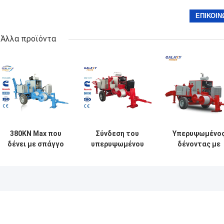
Άλλα προϊόντα
380KN Max που
Σύνδεση του
Υπερυψωμένο
δένει με σπάγγο
υπερυψωμένου
δένοντας με
την
ανώτατου
σπάγγο
υπερυψωμένη
διαλείποντος
υδραυλικός
μηχανή
τραβήγματος
εξολκέας
υδραυλικών
90kN υδραυλικών
τραβήγματος
εξολκέων
εξολκέων
380KN
μετάδοσης
μετάδοσης
εξοπλισμού 38
εξοπλισμού
εξοπλισμού
ανώτατος