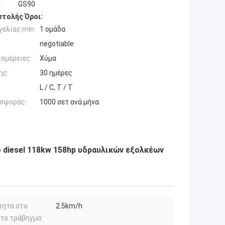
:
GS90
τολής Όροι:
ελίας min:
1 ομάδα
negotiable
ομέρειες:
Χύμα
ης:
30 ημέρες
L / C, T / T
σφοράς:
1000 σετ ανά μήνα
 diesel 118kw 158hp υδραυλικών εξολκέων
τητα στο
2.5km/h
το τράβηγμα: