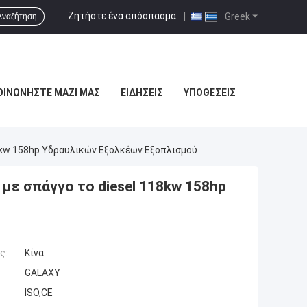
Ζητήστε ένα απόσπασμα
|
Greek
Αναζήτηση
ΟΙΝΩΝΉΣΤΕ ΜΑΖΊ ΜΑΣ
ΕΙΔΉΣΕΙΣ
ΥΠΟΘΈΣΕΙΣ
8kw 158hp Υδραυλικών Εξολκέων Εξοπλισμού
με σπάγγο το diesel 118kw 158hp
ς:
Κίνα
GALAXY
ISO,CE