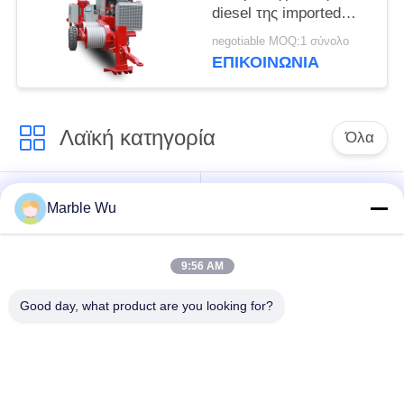
diesel της imported
καλωδίων που δένει
negotiable MOQ:1 σύνολο
με σπάγγο τον
ΕΠΙΚΟΙΝΩΝΊΑ
εξοπλισμό
Λαϊκή κατηγορία
Όλα
εξοπλισμός
Σύνδεση του
Marble Wu
γραμμών μετάδοσης
εξοπλισμού
9:56 AM
ηλεκτροφόρο
καλώδιο που δένει
εργαλείο γραμμών
Good day, what product are you looking for?
με σπάγγο τον
μετάδοσης
εξοπλισμό
υδραυλικός εξολκέας
υδραυλικό tensioner