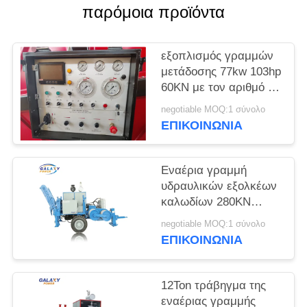
PRIVACY
παρόμοια προϊόντα
POLICY
εξοπλισμός γραμμών
μετάδοσης 77kw 103hp
60KN με τον αριθμό 7
αυλακιού
negotiable MOQ:1 σύνολο
ΕΠΙΚΟΙΝΩΝΊΑ
Εναέρια γραμμή
υδραυλικών εξολκέων
καλωδίων 280KN
ADSS που δένει με
negotiable MOQ:1 σύνολο
σπάγγο τον εξοπλισμό
ΕΠΙΚΟΙΝΩΝΊΑ
12Ton τράβηγμα της
εναέριας γραμμής