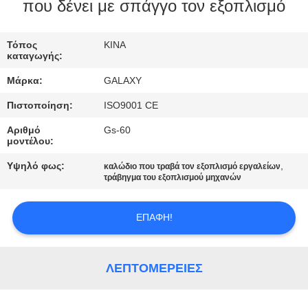
που δένει με σπάγγο τον εξοπλισμό
ΈΛΕΓΧΟΣ
Τόπος
ΚΙΝΑ
ΠΟΙΌΤΗΤΑΣ
καταγωγής:
Μάρκα:
GALAXY
ΕΠΙΚΟΙΝΩΝΉΣΤΕ
Πιστοποίηση:
ISO9001 CE
ΜΑΖΊ
Αριθμό
Gs-60
ΜΑΣ
μοντέλου:
Υψηλό φως:
,
καλώδιο που τραβά τον εξοπλισμό εργαλείων
ΕΙΔΉΣΕΙΣ
τράβηγμα του εξοπλισμού μηχανών
ΕΠΑΦΉ!
ΥΠΟΘΈΣΕΙΣ
SITEMAP
ΛΕΠΤΟΜΈΡΕΙΕΣ