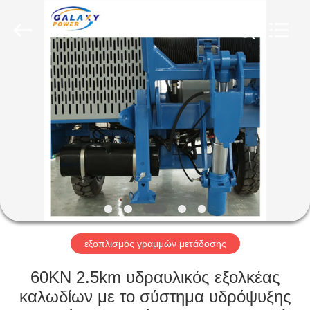
Galaxy
power
industry
limited.
All
Rights
Reserved.
ΣΠΊΤΙ
ΠΡΟΪΌΝΤΑ
ΣΧΕΤΙΚΆ
ΜΕ
ΕΜΆΣ
ΕΠΙΣΚΈΨΕΙΣ
εξοπλισμός γραμμών μετάδοσης
ΣΤΟ
60KN 2.5km υδραυλικός εξολκέας
ΕΡΓΟΣΤΆΣΙΟ
καλωδίων με το σύστημα υδρόψυξης