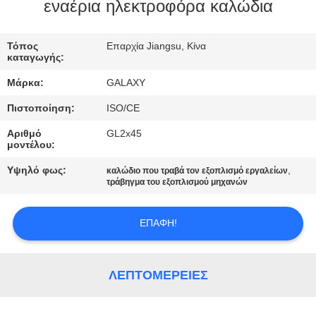
εναέρια ηλεκτροφόρα καλώδια
ΈΛΕΓΧΟΣ
Τόπος
Επαρχία Jiangsu, Κίνα
ΠΟΙΌΤΗΤΑΣ
καταγωγής:
Μάρκα:
GALAXY
ΕΠΙΚΟΙΝΩΝΉΣΤΕ
Πιστοποίηση:
ISO/CE
ΜΑΖΊ
Αριθμό
GL2x45
ΜΑΣ
μοντέλου:
Υψηλό φως:
,
καλώδιο που τραβά τον εξοπλισμό εργαλείων
ΕΙΔΉΣΕΙΣ
τράβηγμα του εξοπλισμού μηχανών
ΕΠΑΦΉ!
ΥΠΟΘΈΣΕΙΣ
SITEMAP
ΛΕΠΤΟΜΈΡΕΙΕΣ