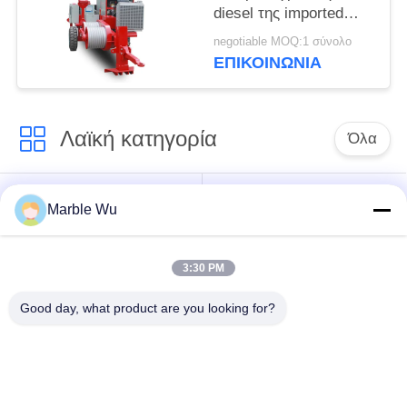
diesel της imported
καλωδίων που δένει
negotiable MOQ:1 σύνολο
με σπάγγο τον
ΕΠΙΚΟΙΝΩΝΊΑ
εξοπλισμό
Λαϊκή κατηγορία
Όλα
εξοπλισμός
Σύνδεση του
Marble Wu
γραμμών μετάδοσης
εξοπλισμού
3:30 PM
ηλεκτροφόρο
καλώδιο που δένει
εργαλείο γραμμών
Good day, what product are you looking for?
με σπάγγο τον
μετάδοσης
εξοπλισμό
υδραυλικός εξολκέας
υδραυλικό tensioner