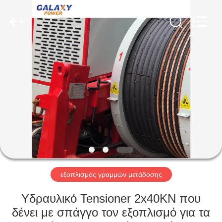
Galaxy
power
industry
limited.
All
Rights
Reserved.
ΣΠΊΤΙ
ΠΡΟΪΌΝΤΑ
ΣΧΕΤΙΚΆ
ΜΕ
ΕΜΆΣ
ΕΠΙΣΚΈΨΕΙΣ
εξοπλισμός γραμμών μετάδοσης
ΣΤΟ
Υδραυλικό Tensioner 2x40KN που
ΕΡΓΟΣΤΆΣΙΟ
δένει με σπάγγο τον εξοπλισμό για τα