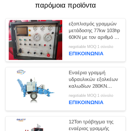
PRIVACY
παρόμοια προϊόντα
POLICY
εξοπλισμός γραμμών
μετάδοσης 77kw 103hp
60KN με τον αριθμό 7
αυλακιού
negotiable MOQ:1 σύνολο
ΕΠΙΚΟΙΝΩΝΊΑ
Εναέρια γραμμή
υδραυλικών εξολκέων
καλωδίων 280KN
ADSS που δένει με
negotiable MOQ:1 σύνολο
σπάγγο τον εξοπλισμό
ΕΠΙΚΟΙΝΩΝΊΑ
12Ton τράβηγμα της
εναέριας γραμμής