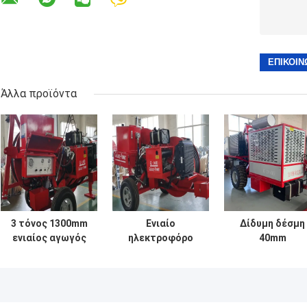
Άλλα προϊόντα
3 τόνος 1300mm
Ενιαίο
Δίδυμη δέσμη
ενιαίος αγωγός
ηλεκτροφόρο
40mm
φρένων του Bull
καλώδιο
ηλεκτροφόρο
που δένει με
επίγειων
καλώδιο αγωγ
σπάγγο τον
καλωδίων 3Ton
2x40KN 8T που
εξοπλισμό
δεσμών Relese
δένει με σπάγγ