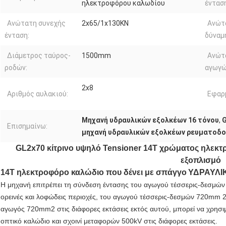
ηλεκτροφόρου καλωδίου
ένταση
Ανώτατη συνεχής
2x65/1x130KN
Ανώτ
ένταση:
δύναμ
Διάμετρος ταύρος-
1500mm
Ανώτ
ροδών:
αγωγώ
2x8
Αριθμός αυλακιού:
Εφαρ
Μηχανή υδραυλικών εξολκέων 16 τόνου
,
G
Επισημαίνω:
μηχανή υδραυλικών εξολκέων ρευματοδ
GL2x70 κίτρινο υψηλό Tensioner 14T χρώματος ηλεκτ
εξοπλισμό
14T ηλεκτροφόρο καλώδιο που δένει με σπάγγο
ΥΔΡΑΥΛΙ
Η μηχανή επιτρέπει τη σύνδεση έντασης του αγωγού τέσσερις-δεσμώ
ορεινές και λοφώδεις περιοχές, του αγωγού τέσσερις-δεσμών 720mm 2
αγωγός 720mm2 στις διάφορες εκτάσεις εκτός αυτού, μπορεί να χρησ
οπτικό καλώδιο και σχοινί μεταφορών 500kV στις διάφορες εκτάσεις.