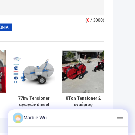
(
0
/ 3000)
77kw Tensioner
8Ton Tensioner 2
αγωγών diesel
εναέριος
υδραυλικό
ανώτατος 40mm
ών
ηλεκτροφόρο
αγωγός δεσμών
Marble Wu
καλώδιο που
που δένει με
ο
δένει με σπάγγο
σπάγγο τον