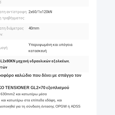
:
ατη αντίστροφη
2x60/1x120kN
η τραβήγματος:
ατη διάμετρος
40mm
ν:
Υπερυψωμένη και υπόγεια
μογή:
κατασκευή
L2x80KN μηχανή υδραυλικών εξολκέων
,
οτών
ροφόρο καλώδιο που δένει με σπάγγο τον
ΚΟ TENSIONER GL2×70
εξοπλισμού
ν 630mm2 και κατωτέρω μέσα
 και κατωτέρω στα επίπεδα εδάφη, και
ιμοποιηθεί για τη σύνδεση έντασης OPGW ή ADSS