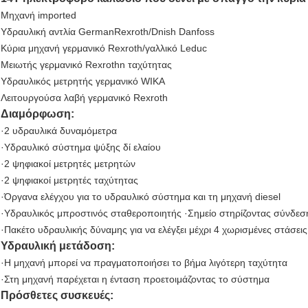
Μηχανή imported
Υδραυλική αντλία GermanRexroth/Dnish Danfoss
Κύρια μηχανή γερμανικό Rexroth/γαλλικό Leduc
Μειωτής γερμανικό Rexrothn ταχύτητας
Υδραυλικός μετρητής γερμανικό WIKA
Λειτουργούσα λαβή γερμανικό Rexroth
Διαμόρφωση:
·2 υδραυλικά δυναμόμετρα
·Υδραυλικό σύστημα ψύξης δί ελαίου
·2 ψηφιακοί μετρητές μετρητών
·2 ψηφιακοί μετρητές ταχύτητας
·Όργανα ελέγχου για το υδραυλικό σύστημα και τη μηχανή diesel
·Υδραυλικός μπροστινός σταθεροποιητής ·Σημείο στηρίζοντας σύνδεσ
·Πακέτο υδραυλικής δύναμης για να ελέγξει μέχρι 4 χωρισμένες στάσε
Υδραυλική μετάδοση:
·Η μηχανή μπορεί να πραγματοποιήσει το βήμα λιγότερη ταχύτητα
·Στη μηχανή παρέχεται η ένταση προετοιμάζοντας το σύστημα
Πρόσθετες συσκευές: