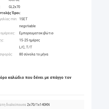
:
GL2x70
τολής Όροι:
ελίας min:
1SET
negotiable
ομέρειες:
Εμπορευματοκιβώτιο
ης:
15-25 ημέρες
L/C, T/T
σφοράς:
80 σύνολα το μήνα
όρο καλώδιο που δένει με σπάγγο τον
ατη διαλείπουσα
2x70/1x140KN