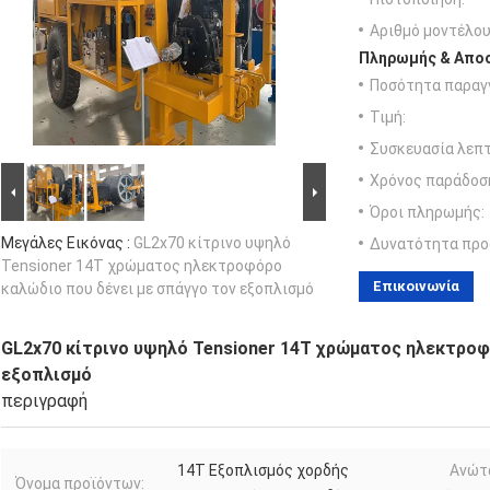
Αριθμό μοντέλου
Πληρωμής & Αποσ
Ποσότητα παραγγ
Τιμή:
Συσκευασία λεπτ
Χρόνος παράδοσ
Όροι πληρωμής:
Μεγάλες Εικόνας :
GL2x70 κίτρινο υψηλό
Δυνατότητα προ
Tensioner 14T χρώματος ηλεκτροφόρο
Επικοινωνία
καλώδιο που δένει με σπάγγο τον εξοπλισμό
GL2x70 κίτρινο υψηλό Tensioner 14T χρώματος ηλεκτροφ
εξοπλισμό
περιγραφή
14T Εξοπλισμός χορδής
Ανώτ
Όνομα προϊόντων: