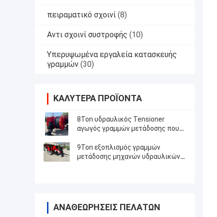
πειραματικό σχοινί
(8)
Αντι σχοινί συστροφής
(10)
Υπερυψωμένα εργαλεία κατασκευής
γραμμών
(30)
ΚΑΛΎΤΕΡΑ ΠΡΟΪΌΝΤΑ
8Ton υδραυλικός Tensioner
αγωγός γραμμών μετάδοσης που
δένει με σπάγγο τον εξοπλισμό
9Ton εξοπλισμός γραμμών
μετάδοσης μηχανών υδραυλικών
εξολκέων
ΑΝΑΘΕΩΡΉΣΕΙΣ ΠΕΛΑΤΏΝ