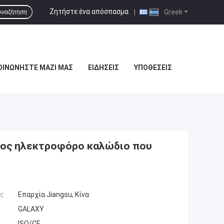
Ζητήστε ένα απόσπασμα
|
Greek
Αναζήτηση
ΟΙΝΩΝΉΣΤΕ ΜΑΖΊ ΜΑΣ
ΕΙΔΉΣΕΙΣ
ΥΠΟΘΈΣΕΙΣ
ατος ηλεκτροφόρο καλώδιο που
ς:
Επαρχία Jiangsu, Κίνα
GALAXY
ISO/CE