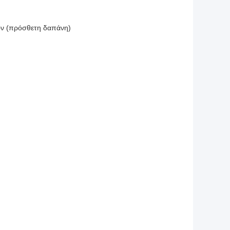
νων (πρόσθετη δαπάνη)