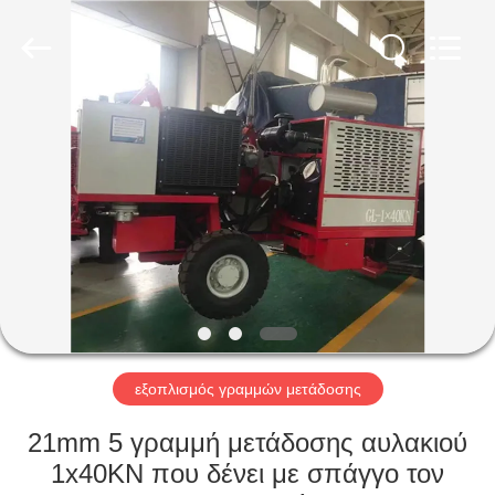
Galaxy
power
industry
limited.
All
Rights
Reserved.
ΣΠΊΤΙ
ΠΡΟΪΌΝΤΑ
ΣΧΕΤΙΚΆ
ΜΕ
ΕΜΆΣ
ΕΠΙΣΚΈΨΕΙΣ
εξοπλισμός γραμμών μετάδοσης
ΣΤΟ
21mm 5 γραμμή μετάδοσης αυλακιού
ΕΡΓΟΣΤΆΣΙΟ
1x40KN που δένει με σπάγγο τον