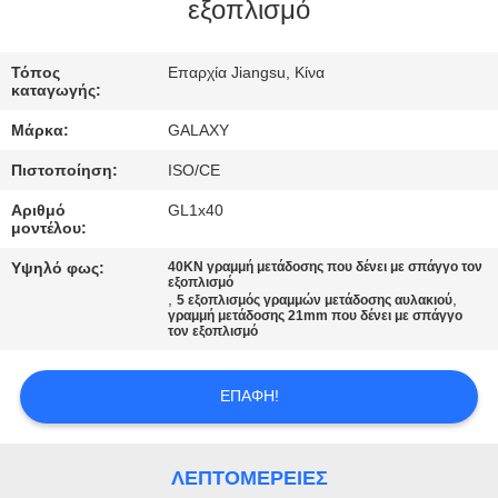
εξοπλισμό
ΈΛΕΓΧΟΣ
Τόπος
Επαρχία Jiangsu, Κίνα
ΠΟΙΌΤΗΤΑΣ
καταγωγής:
Μάρκα:
GALAXY
ΕΠΙΚΟΙΝΩΝΉΣΤΕ
Πιστοποίηση:
ISO/CE
ΜΑΖΊ
Αριθμό
GL1x40
ΜΑΣ
μοντέλου:
Υψηλό φως:
40KN γραμμή μετάδοσης που δένει με σπάγγο τον
εξοπλισμό
ΕΙΔΉΣΕΙΣ
,
,
5 εξοπλισμός γραμμών μετάδοσης αυλακιού
γραμμή μετάδοσης 21mm που δένει με σπάγγο
τον εξοπλισμό
ΥΠΟΘΈΣΕΙΣ
ΕΠΑΦΉ!
SITEMAP
ΛΕΠΤΟΜΈΡΕΙΕΣ