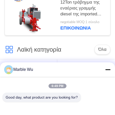
12Ton τράβηγμα της
εναέριας γραμμής
diesel της imported
καλωδίων που δένει
negotiable MOQ:1 σύνολο
με σπάγγο τον
ΕΠΙΚΟΙΝΩΝΊΑ
εξοπλισμό
Λαϊκή κατηγορία
Όλα
εξοπλισμός
Σύνδεση του
Marble Wu
γραμμών μετάδοσης
εξοπλισμού
6:49 PM
ηλεκτροφόρο
καλώδιο που δένει
εργαλείο γραμμών
Good day, what product are you looking for?
με σπάγγο τον
μετάδοσης
εξοπλισμό