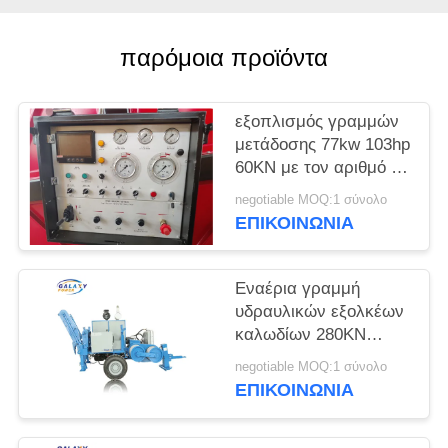
PRIVACY
POLICY
παρόμοια προϊόντα
εξοπλισμός γραμμών
μετάδοσης 77kw 103hp
60KN με τον αριθμό 7
αυλακιού
negotiable MOQ:1 σύνολο
ΕΠΙΚΟΙΝΩΝΊΑ
Εναέρια γραμμή
υδραυλικών εξολκέων
καλωδίων 280KN
ADSS που δένει με
negotiable MOQ:1 σύνολο
σπάγγο τον εξοπλισμό
ΕΠΙΚΟΙΝΩΝΊΑ