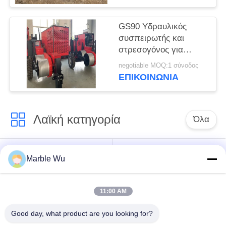
GS90 Υδραυλικός
συσπειρωτής και
στρεσογόνος για
εξοπλισμό πτητικής
negotiable MOQ:1 σύνοδος
γραμμής μεταφοράς
ΕΠΙΚΟΙΝΩΝΊΑ
Λαϊκή κατηγορία
Όλα
εξοπλισμός
Σύνδεση του
Marble Wu
γραμμών μετάδοσης
εξοπλισμού
11:00 AM
ηλεκτροφόρο
καλώδιο που δένει
εργαλείο γραμμών
Good day, what product are you looking for?
με σπάγγο τον
μετάδοσης