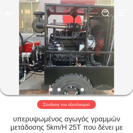
Galaxy
power
industry
limited.
All
Rights
Reserved.
ΣΠΊΤΙ
ΠΡΟΪΌΝΤΑ
ΣΧΕΤΙΚΆ
ΜΕ
ΕΜΆΣ
ΕΠΙΣΚΈΨΕΙΣ
Σύνδεση του εξοπλισμού
ΣΤΟ
υπερυψωμένος αγωγός γραμμών
ΕΡΓΟΣΤΆΣΙΟ
μετάδοσης 5km/H 25T που δένει με