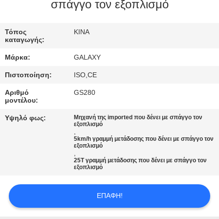
σπάγγο τον εξοπλισμό
ΈΛΕΓΧΟΣ
Τόπος
ΚΙΝΑ
ΠΟΙΌΤΗΤΑΣ
καταγωγής:
Μάρκα:
GALAXY
ΕΠΙΚΟΙΝΩΝΉΣΤΕ
Πιστοποίηση:
ISO,CE
ΜΑΖΊ
Αριθμό
GS280
ΜΑΣ
μοντέλου:
Υψηλό φως:
Μηχανή της imported που δένει με σπάγγο τον
εξοπλισμό
ΕΙΔΉΣΕΙΣ
,
5km/h γραμμή μετάδοσης που δένει με σπάγγο τον
εξοπλισμό
,
ΥΠΟΘΈΣΕΙΣ
25T γραμμή μετάδοσης που δένει με σπάγγο τον
εξοπλισμό
SITEMAP
ΕΠΑΦΉ!