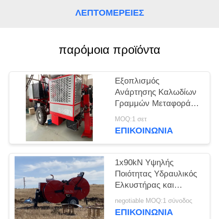
PRIVACY
ΛΕΠΤΟΜΈΡΕΙΕΣ
POLICY
παρόμοια προϊόντα
Εξοπλισμός
Ανάρτησης Καλωδίων
Γραμμών Μεταφοράς
Εναέριας 90KN και
MOQ:1 σετ
Λαβή Χειρισμού
ΕΠΙΚΟΙΝΩΝΊΑ
German Rexroth
1x90kN Υψηλής
Ποιότητας Υδραυλικός
Ελκυστήρας και
Τεντωτήρας Καλωδίων
negotiable MOQ:1 σύνοδος
για Εγκατάσταση
ΕΠΙΚΟΙΝΩΝΊΑ
Γραμμών Μεταφοράς