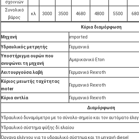
σχοινιών
Συνολικό
κλ
3000
3500
4680
4800
5500
680
βάρος
Κύρια διαμόρφωση
Μηχανή
imported
Υδραυλικός μετρητής
Γερμανικά
Υποστήριγμα ουρών που
Αμερικανικό Eton
ανυψώνει τη μηχανή
Λειτουργούσα λαβή
Γερμανικό Rexroth
Κύριος μειωτής ταχύτητας
Γερμανικό Rexroth
moter
Κύρια αντλία
Γερμανικό Rexroth
Διαμόρφωση
Υδραυλικό δυναμόμετρο με το σύνολο-σημείο και τον αυτόματο έλε
Υδραυλικό σύστημα ψύξης δί ελαίου
Όργανα ελέγχου για το υδραυλικό σύστημα και τη μηχανή diesel