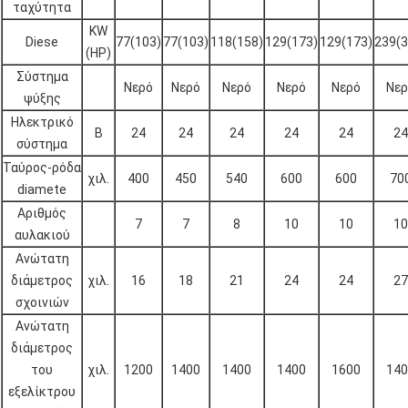
ταχύτητα
KW
Diese
77(103)
77(103)
118(158)
129(173)
129(173)
239(3
(HP)
Σύστημα
Νερό
Νερό
Νερό
Νερό
Νερό
Νερ
ψύξης
Ηλεκτρικό
Β
24
24
24
24
24
24
σύστημα
Ταύρος-ρόδα
χιλ.
400
450
540
600
600
70
diamete
Αριθμός
7
7
8
10
10
10
αυλακιού
Ανώτατη
διάμετρος
χιλ.
16
18
21
24
24
27
σχοινιών
Ανώτατη
διάμετρος
του
χιλ.
1200
1400
1400
1400
1600
140
εξελίκτρου