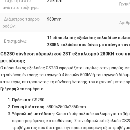
Ταχύτητα στο
2.5km/h
Γενικ
ανώτατο τράβηγμα:
Διάμετρος ταύρος-
960mm
Αριθμ
ροδών:
11 υδραυλικός εξολκέας καλωδίων αυλακ
Επισημαίνω:
280KN καλώδιο που δένει με σπάγγο τον
GS280 σύνδεση υδραυλικού 28T εξοπλισμού 280KN του 
μετάδοσης
Ο υδραυλικός εξολκέας GS280 εφαρμόζεται κυρίως στην μακρύς-έκτα
τη σύνδεση έντασης του αγωγού 4 δεσμών 500kV ή του αγωγού δίδ
κατωτέρω, επιτρέποντας τη σύνδεση έντασης του σχοινιού μεταφορ
Γρήγορη λεπτομέρεια
Πρότυπο:
GS280
Γενική διάσταση:
5800×2500×2850mm
Υδραυλική μετάδοση:
Κλειστό υδραυλικό κύκλωμα για το βήμ
περιστρεφόμενες κατευθύνσεις. Στον υδραυλικό εξολκέα GS2
τραβήγματος που διατηρεί την προετοιμασμένη αξία τραβήγματ