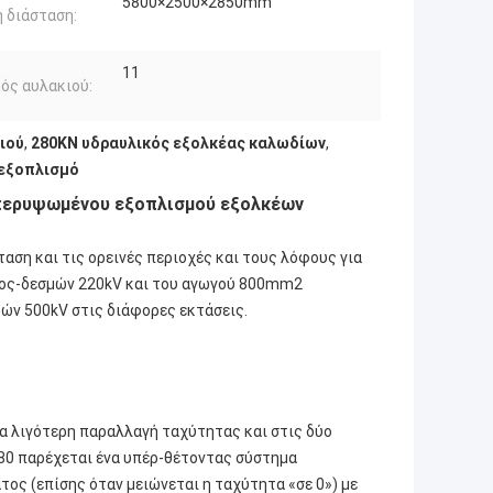
5800×2500×2850mm
ή διάσταση:
11
ός αυλακιού:
ιού
,
280KN υδραυλικός εξολκέας καλωδίων
,
 εξοπλισμό
υπερυψωμένου εξοπλισμού εξολκέων
ση και τις ορεινές περιοχές και τους λόφους για
υμος-δεσμών 220kV και του αγωγού 800mm2
ών 500kV στις διάφορες εκτάσεις.
α λιγότερη παραλλαγή ταχύτητας και στις δύο
80 παρέχεται ένα υπέρ-θέτοντας σύστημα
ος (επίσης όταν μειώνεται η ταχύτητα «σε 0») με