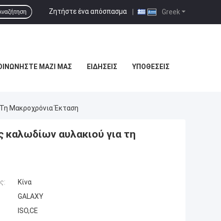
Ζητήστε ένα απόσπασμα
|
Greek
Αναζήτηση
ΟΙΝΩΝΉΣΤΕ ΜΑΖΊ ΜΑΣ
ΕΙΔΉΣΕΙΣ
ΥΠΟΘΈΣΕΙΣ
 Τη Μακροχρόνια Έκταση
ς καλωδίων αυλακιού για τη
ς:
Κίνα
GALAXY
ISO,CE