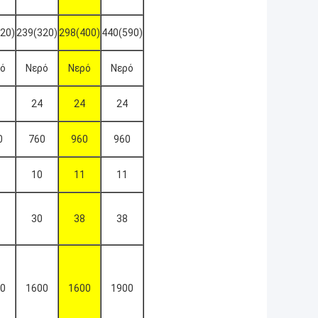
20)
239(320)
298(400)
440(590)
ό
Νερό
Νερό
Νερό
24
24
24
0
760
960
960
10
11
11
30
38
38
0
1600
1600
1900