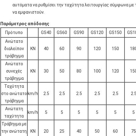
αυτόματα να ρυθμίσει την ταχύτητα λειτουργίας σύμφωνα με 
να εμφανιστούν.
Παράμετρος απόδοσης
Πρότυπο
GS40
GS60
GS90
GS120
GS150
GS1
Ανώτατο
διαλείπον
KN
40
60
90
120
150
18
τράβηγμα
Ανώτατο
συνεχές
KN
30
50
80
100
120
15
τράβηγμα
Ταχύτητα
στο ανώτατο
km/h
2.5
2.5
2.5
2.5
2.5
2.
τράβηγμα
Ανώτατη
km/h
5
5
5
5
5
5
ταχύτητα
Τράβηγμα με
την ανώτατη
KN
20
25
40
50
60
75