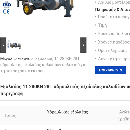
Αριθμό μοντέλου
Πληρωμής & Αποσ
Ποσότητα παραγγ
Τιμή:
Συσκευασία λεπτ
Χρόνος παράδοσ
Όροι πληρωμής:
Μεγάλες Εικόνας :
Εξολκέας 11 280KN 28T
Δυνατότητα προ
υδραυλικός εξολκέας καλωδίων αυλακιού για
Επικοινωνία
τη μακροχρόνια έκταση
Εξολκέας 11 280KN 28T υδραυλικός εξολκέας καλωδίων αυ
περιγραφή
Υδραυλικός εξολκέας
Ανώτ
Τύπος:
τράβη