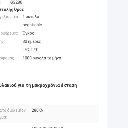
:
GS280
τολής Όροι:
ελίας min:
1 σύνολο
negotiable
ομέρειες:
Όγκος
ης:
30 ημέρες
L/C, T/T
σφοράς:
1000 σύνολα το μήνα
λακιού για τη μακροχρόνια έκταση
ατο διαλείπον
280KN
γμα: