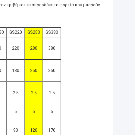
την τριβή και τα απροσδόκητα φορτία που μπορούν
80
GS220
GS280
GS380
0
220
280
380
0
180
250
350
5
2.5
2.5
2.5
5
5
5
90
120
170