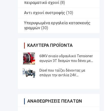
πειραματικό σχοινί
(8)
Αντι σχοινί συστροφής
(10)
Υπερυψωμένα εργαλεία κατασκευής
γραμμών
(30)
ΚΑΛΎΤΕΡΑ ΠΡΟΪΌΝΤΑ
68KV ενιαίο υδραυλικό Tensioner
αγωγών 3T δεσμών που δένει με
σπάγγο τον εξοπλισμό
Disel που ταΐζει δένοντας με
σπάγγο την αντλία 24V
εξοπλισμού 12T ηλεκτρικό
σύστημα 4000×2300×2300mm
ΑΝΑΘΕΩΡΉΣΕΙΣ ΠΕΛΑΤΏΝ