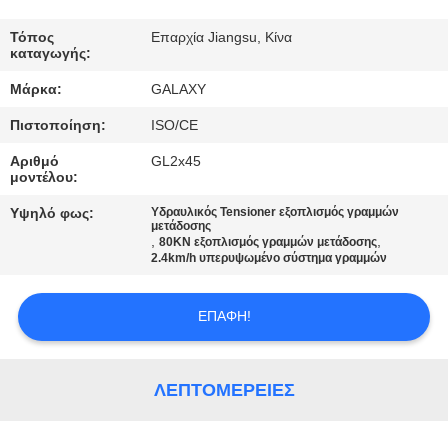
ΈΛΕΓΧΟΣ
Τόπος
Επαρχία Jiangsu, Κίνα
καταγωγής:
ΠΟΙΌΤΗΤΑΣ
Μάρκα:
GALAXY
Πιστοποίηση:
ISO/CE
ΕΠΙΚΟΙΝΩΝΉΣΤΕ
Αριθμό
GL2x45
ΜΑΖΊ
μοντέλου:
ΜΑΣ
Υψηλό φως:
Υδραυλικός Tensioner εξοπλισμός γραμμών
μετάδοσης
,
,
80KN εξοπλισμός γραμμών μετάδοσης
ΕΙΔΉΣΕΙΣ
2.4km/h υπερυψωμένο σύστημα γραμμών
ΕΠΑΦΉ!
ΥΠΟΘΈΣΕΙΣ
SITEMAP
ΛΕΠΤΟΜΈΡΕΙΕΣ