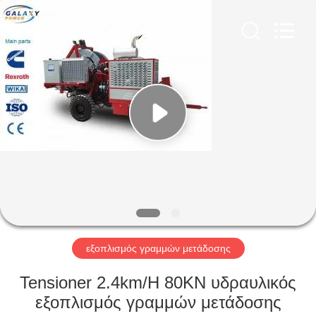
Galaxy
power
industry
limited.
All
Rights
Reserved.
ΣΠΊΤΙ
ΠΡΟΪΌΝΤΑ
ΣΧΕΤΙΚΆ
ΜΕ
ΕΜΆΣ
ΕΠΙΣΚΈΨΕΙΣ
εξοπλισμός γραμμών μετάδοσης
ΣΤΟ
Tensioner 2.4km/H 80KN υδραυλικός
ΕΡΓΟΣΤΆΣΙΟ
εξοπλισμός γραμμών μετάδοσης