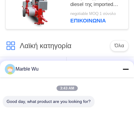
diesel της imported
καλωδίων που δένει
negotiable MOQ:1 σύνολο
με σπάγγο τον
ΕΠΙΚΟΙΝΩΝΊΑ
εξοπλισμό
Λαϊκή κατηγορία
Όλα
εξοπλισμός
Σύνδεση του
Marble Wu
γραμμών μετάδοσης
εξοπλισμού
3:43 AM
ηλεκτροφόρο
καλώδιο που δένει
εργαλείο γραμμών
Good day, what product are you looking for?
με σπάγγο τον
μετάδοσης
εξοπλισμό
υδραυλικός εξολκέας
υδραυλικό tensioner