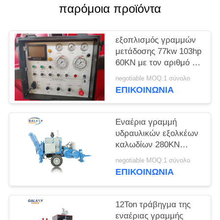
PRIVACY
παρόμοια προϊόντα
POLICY
εξοπλισμός γραμμών
μετάδοσης 77kw 103hp
60KN με τον αριθμό 7
αυλακιού
negotiable MOQ:1 σύνολο
ΕΠΙΚΟΙΝΩΝΊΑ
Εναέρια γραμμή
υδραυλικών εξολκέων
καλωδίων 280KN
ADSS που δένει με
negotiable MOQ:1 σύνολο
σπάγγο τον εξοπλισμό
ΕΠΙΚΟΙΝΩΝΊΑ
12Ton τράβηγμα της
εναέριας γραμμής