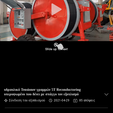
ΈΛΕΓΧΟΣ
ΠΟΙΌΤΗΤΑΣ
ΕΠΙΚΟΙΝΩΝΉΣΤΕ
ΜΑΖΊ
ΜΑΣ
ΕΙΔΉΣΕΙΣ
ΥΠΟΘΈΣΕΙΣ
υδραυλικό Tensioner γραμμών 5T Reconductoring
υπερυψωμένο που δένει με σπάγγο τον εξοπλισμό
SITEMAP
Σύνδεση του εξοπλισμού
2021-04-29
85 απόψεις