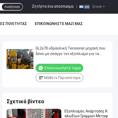
Ζητήστε ένα απόσπασμα
|
Greek
Αναζήτηση
ΟΣ ΠΟΙΌΤΗΤΑΣ
ΕΠΙΚΟΙΝΩΝΉΣΤΕ ΜΑΖΊ ΜΑΣ
GL2x70 υδραυλική Tensioner μηχανή που
δένει με σπάγγο τον εξοπλισμό για τα
γενικά έξοδα
Επικοινωνήστε τώρα
Μάθετε Περισσότερα
Σχετικά βίντεο
Εξοπλισμός Ανάρτησης Κ
αλωδίων Γραμμών Μεταφ