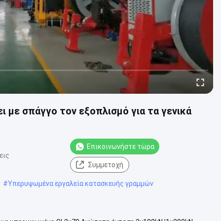
ι με σπάγγο τον εξοπλισμό για τα γενικά
Επικοινωνήστε τώρα
εις
Συμμετοχή
#
Υπερυψωμένα εργαλεία κατασκευής γραμμών