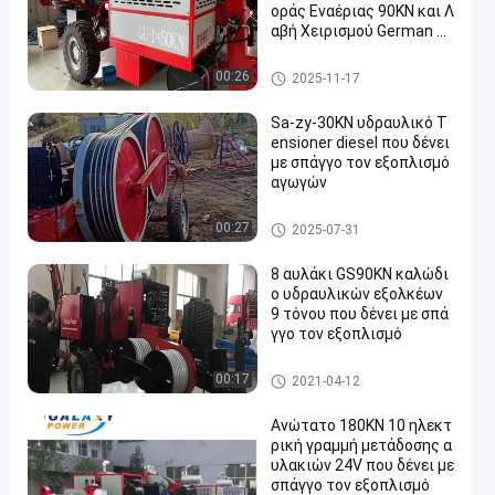
οράς Εναέριας 90KN και Λ
αβή Χειρισμού German R
exroth
Σύνδεση του εξοπλισμού
00:26
2025-11-17
Sa-zy-30KN υδραυλικό T
ensioner diesel που δένει
με σπάγγο τον εξοπλισμό
αγωγών
υδραυλικό tensioner καλωδί
00:27
2025-07-31
ων
8 αυλάκι GS90KN καλώδι
ο υδραυλικών εξολκέων
9 τόνου που δένει με σπά
γγο τον εξοπλισμό
ηλεκτροφόρο καλώδιο που δ
00:17
2021-04-12
ένει με σπάγγο τον εξοπλισμ
ό
Ανώτατο 180KN 10 ηλεκτ
ρική γραμμή μετάδοσης α
υλακιών 24V που δένει με
σπάγγο τον εξοπλισμό