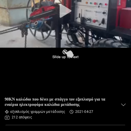
ΈΛΕΓΧΟΣ
ΠΟΙΌΤΗΤΑΣ
ΕΠΙΚΟΙΝΩΝΉΣΤΕ
ΜΑΖΊ
ΜΑΣ
ΕΙΔΉΣΕΙΣ
ΥΠΟΘΈΣΕΙΣ
90KN καλώδιο που δένει με σπάγγο τον εξοπλισμό για τα
εναέρια ηλεκτροφόρα καλώδια μετάδοσης
εξοπλισμός γραμμών μετάδοσης
2021-04-27
SITEMAP
212 απόψεις