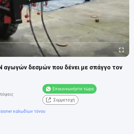
N αγωγών δεσμών που δένει με σπάγγο τον
Επικοινωνήστε τώρα
απόψεις
Συμμετοχή
nsioner καλωδίων τόνου