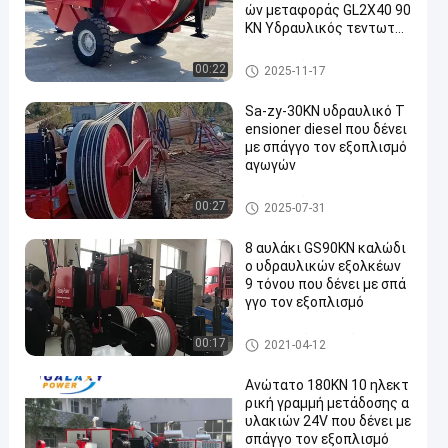
ών μεταφοράς GL2X40 90
KN Υδραυλικός τεντωτήρ
ας για έλξη και τάνυση αγ
ωγών
υδραυλικό tensioner καλωδί
00:22
2025-11-17
ων
Sa-zy-30KN υδραυλικό T
ensioner diesel που δένει
με σπάγγο τον εξοπλισμό
αγωγών
υδραυλικό tensioner καλωδί
00:27
2025-07-31
ων
8 αυλάκι GS90KN καλώδι
ο υδραυλικών εξολκέων
9 τόνου που δένει με σπά
γγο τον εξοπλισμό
ηλεκτροφόρο καλώδιο που δ
00:17
2021-04-12
ένει με σπάγγο τον εξοπλισμ
ό
Ανώτατο 180KN 10 ηλεκτ
ρική γραμμή μετάδοσης α
υλακιών 24V που δένει με
σπάγγο τον εξοπλισμό