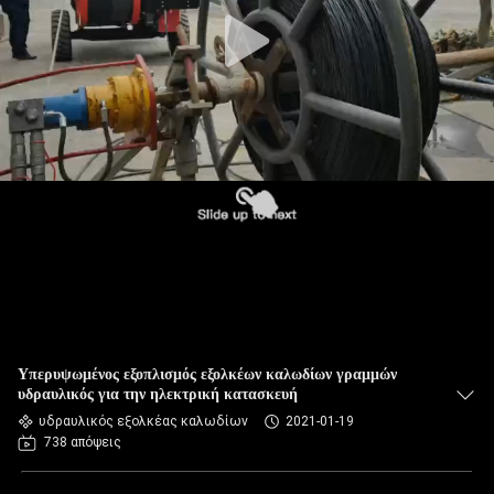
ΈΛΕΓΧΟΣ
ΠΟΙΌΤΗΤΑΣ
ΕΠΙΚΟΙΝΩΝΉΣΤΕ
ΜΑΖΊ
ΜΑΣ
ΕΙΔΉΣΕΙΣ
ΥΠΟΘΈΣΕΙΣ
Υπερυψωμένος εξοπλισμός εξολκέων καλωδίων γραμμών
υδραυλικός για την ηλεκτρική κατασκευή
υδραυλικός εξολκέας καλωδίων
2021-01-19
SITEMAP
738 απόψεις