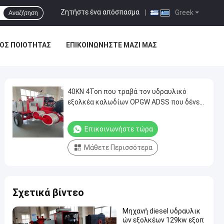
Ζητήστε ένα απόσπασμα
|
Greek
Αναζήτηση
ΟΣ ΠΟΙΌΤΗΤΑΣ
ΕΠΙΚΟΙΝΩΝΉΣΤΕ ΜΑΖΊ ΜΑΣ
40KN 4Ton που τραβά τον υδραυλικό
εξολκέα καλωδίων OPGW ADSS που δένει
με σπάγγο τον εξοπλισμό
Επικοινωνήστε τώρα
Μάθετε Περισσότερα
Σχετικά βίντεο
Μηχανή diesel υδραυλικ
ών εξολκέων 129kw εξοπ