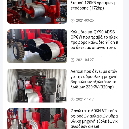
λισμού 120KN γραμμών μ
ετάδοσης (172hp)
εξοπλισμός γραμμών μετάδο
00:56
2021-03-25
σης
Καλώδιο sa-QY90 ADSS
OPGW που τραβά το ηλεκ
τροφόρο καλώδιο 9Ton π
ου δένει με σπάγγο τον εξ
οπλισμό
ηλεκτροφόρο καλώδιο που δ
00:24
2021-04-27
ένει με σπάγγο τον εξοπλισμ
ό
Aerical που δένει με σπάγ
γο την υδραυλική μηχανή
βαρούλκων εξολκέων κα
λωδίων 239KW (320hp) 2
2T
υδραυλικός εξολκέας καλω
00:13
2021-11-17
δίων
7 ανώτατη 60KN 6T ταύρ
ος-ροδών αυλακιών υδρα
υλική μηχανή εξολκέων κ
αλωδίων diesel