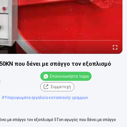
50KN που δένει με σπάγγο τον εξοπλισμό
Επικοινωνήστε τώρα
ς
Συμμετοχή
#
Υπερυψωμένα εργαλεία κατασκευής γραμμών
νει με σπάγγο τον εξοπλισμό 5Ton αγωγός που δένει με σπάγγο
ει ως tensioner ή ...
Δείτε περισσότερα