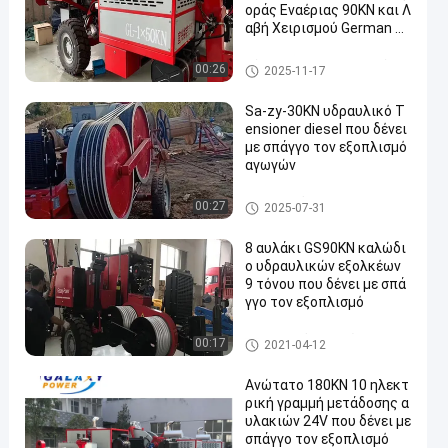
οράς Εναέριας 90KN και Λ
αβή Χειρισμού German R
exroth
Σύνδεση του εξοπλισμού
00:26
2025-11-17
Sa-zy-30KN υδραυλικό T
ensioner diesel που δένει
με σπάγγο τον εξοπλισμό
αγωγών
υδραυλικό tensioner καλωδί
00:27
2025-07-31
ων
8 αυλάκι GS90KN καλώδι
ο υδραυλικών εξολκέων
9 τόνου που δένει με σπά
γγο τον εξοπλισμό
ηλεκτροφόρο καλώδιο που δ
00:17
2021-04-12
ένει με σπάγγο τον εξοπλισμ
ό
Ανώτατο 180KN 10 ηλεκτ
ρική γραμμή μετάδοσης α
υλακιών 24V που δένει με
σπάγγο τον εξοπλισμό