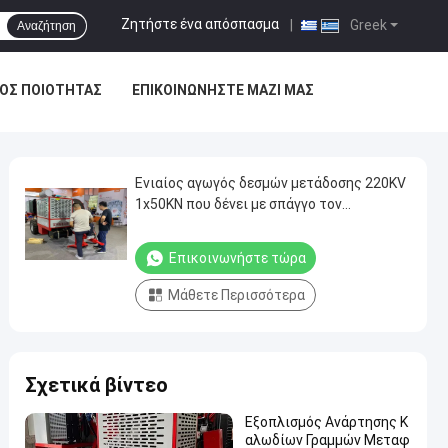
Ζητήστε ένα απόσπασμα
|
Greek
Αναζήτηση
ΟΣ ΠΟΙΌΤΗΤΑΣ
ΕΠΙΚΟΙΝΩΝΉΣΤΕ ΜΑΖΊ ΜΑΣ
Ενιαίος αγωγός δεσμών μετάδοσης 220KV
1x50KN που δένει με σπάγγο τον
εξοπλισμό
Επικοινωνήστε τώρα
Μάθετε Περισσότερα
Σχετικά βίντεο
Εξοπλισμός Ανάρτησης Κ
αλωδίων Γραμμών Μεταφ