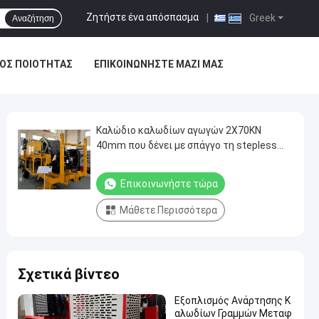
Ζητήστε ένα απόσπασμα
|
Greek
Αναζήτηση
ΟΣ ΠΟΙΌΤΗΤΑΣ
ΕΠΙΚΟΙΝΩΝΉΣΤΕ ΜΑΖΊ ΜΑΣ
Καλώδιο καλωδίων αγωγών 2X70KN
40mm που δένει με σπάγγο τη stepless
ταχύτητα εξοπλισμού
Επικοινωνήστε τώρα
Μάθετε Περισσότερα
Σχετικά βίντεο
Εξοπλισμός Ανάρτησης Κ
αλωδίων Γραμμών Μεταφ