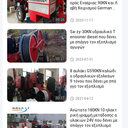
οράς Εναέριας 90KN και Λ
αβή Χειρισμού German R
exroth
Σύνδεση του εξοπλισμού
00:26
2025-11-17
Sa-zy-30KN υδραυλικό T
ensioner diesel που δένει
με σπάγγο τον εξοπλισμό
αγωγών
υδραυλικό tensioner καλωδί
00:27
2025-07-31
ων
8 αυλάκι GS90KN καλώδι
ο υδραυλικών εξολκέων
9 τόνου που δένει με σπά
γγο τον εξοπλισμό
ηλεκτροφόρο καλώδιο που δ
00:17
2021-04-12
ένει με σπάγγο τον εξοπλισμ
ό
Ανώτατο 180KN 10 ηλεκτ
ρική γραμμή μετάδοσης α
υλακιών 24V που δένει με
σπάγγο τον εξοπλισμό