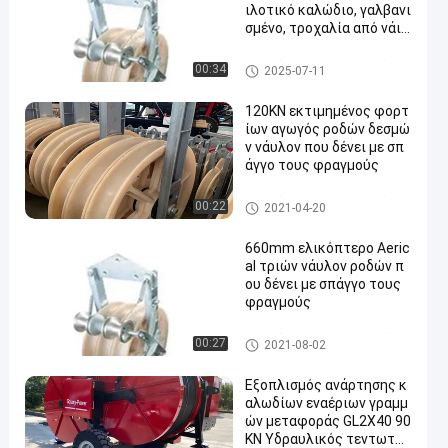
ιλοτικό καλώδιο, γαλβανι
σμένο, τροχαλία από νάιλ
ον, εναέριο καλώδιο
Αγωγός που δένει με σπάγγο
00:34
2025-07-11
τους φραγμούς
120KN εκτιμημένος φορτ
ίων αγωγός ροδών δεσμώ
ν νάυλον που δένει με σπ
άγγο τους φραγμούς
Αγωγός που δένει με σπάγγο
00:22
2021-04-20
τους φραγμούς
660mm ελικόπτερο Aeric
al τριών νάυλον ροδών π
ου δένει με σπάγγο τους
φραγμούς
Αγωγός που δένει με σπάγγο
00:27
2021-08-02
τους φραγμούς
Εξοπλισμός ανάρτησης κ
αλωδίων εναέριων γραμμ
ών μεταφοράς GL2X40 90
KN Υδραυλικός τεντωτήρ