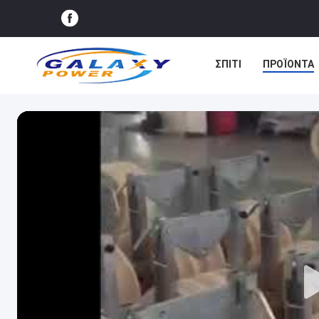
ΣΠΊΤΙ
ΠΡΟΪΌΝΤΑ
ΕΙΔΉΣΕΙΣ
ΥΠΟΘΈΣ