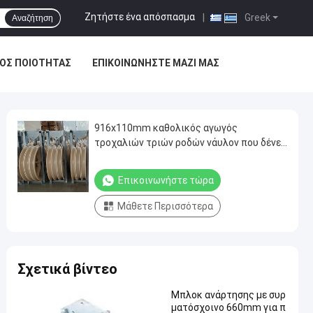
Ζητήστε ένα απόσπασμα
|
Greek
Αναζήτηση
ΟΣ ΠΟΙΌΤΗΤΑΣ
ΕΠΙΚΟΙΝΩΝΉΣΤΕ ΜΑΖΊ ΜΑΣ
916x110mm καθολικός αγωγός
τροχαλιών τριών ροδών νάυλον που δένει
με σπάγγο το φραγμό
Επικοινωνήστε τώρα
Μάθετε Περισσότερα
Σχετικά βίντεο
Μπλοκ ανάρτησης με συρ
ματόσχοινο 660mm για π