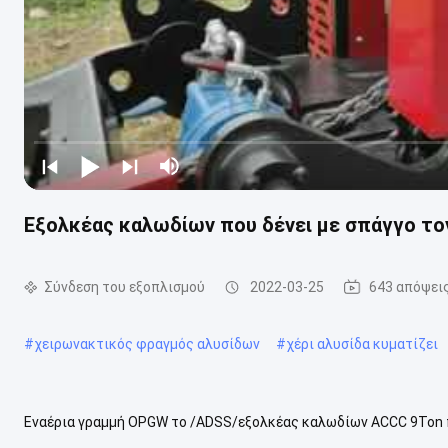
Εξολκέας καλωδίων που δένει με σπάγγο το
Σύνδεση του εξοπλισμού
2022-03-25
643 απόψει
#
χειρωνακτικός φραγμός αλυσίδων
#
χέρι αλυσίδα κυματίζει
Εναέρια γραμμή OPGW το /ADSS/εξολκέας καλωδίων ACCC 9Ton πο
με σπάγγο τον εξοπλισμό Ο υδραυλικός εξολκέας καλωδίων GS90 μ