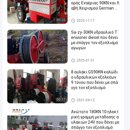
οράς Εναέριας 90KN και Λ
αβή Χειρισμού German R
exroth
Σύνδεση του εξοπλισμού
00:26
2025-11-17
Sa-zy-30KN υδραυλικό T
ensioner diesel που δένει
με σπάγγο τον εξοπλισμό
αγωγών
υδραυλικό tensioner καλωδί
00:27
2025-07-31
ων
8 αυλάκι GS90KN καλώδι
ο υδραυλικών εξολκέων
9 τόνου που δένει με σπά
γγο τον εξοπλισμό
ηλεκτροφόρο καλώδιο που δ
00:17
2021-04-12
ένει με σπάγγο τον εξοπλισμ
ό
Ανώτατο 180KN 10 ηλεκτ
ρική γραμμή μετάδοσης α
υλακιών 24V που δένει με
σπάγγο τον εξοπλισμό