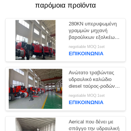
PRIVACY
παρόμοια προϊόντα
POLICY
280KN υπερυψωμένη
γραμμών μηχανή
βαρούλκων εξολκέων
καλωδίων φρένων
negotiable MOQ:1set
ταύρος-ροδών
ΕΠΙΚΟΙΝΩΝΊΑ
υδραυλική
Ανώτατο τραβώντας
υδραυλικό καλώδιο
diesel ταύρος-ροδών
220KN που δένει με
negotiable MOQ:1set
σπάγγο τον εξοπλισμό
ΕΠΙΚΟΙΝΩΝΊΑ
Aerical που δένει με
σπάγγο την υδραυλική