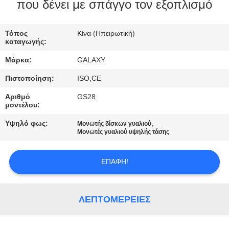
που δένει με σπάγγο τον εξοπλισμό
ΈΛΕΓΧΟΣ
Τόπος
Κίνα (Ηπειρωτική)
ΠΟΙΌΤΗΤΑΣ
καταγωγής:
Μάρκα:
GALAXY
ΕΠΙΚΟΙΝΩΝΉΣΤΕ
Πιστοποίηση:
ISO,CE
ΜΑΖΊ
Αριθμό
GS28
ΜΑΣ
μοντέλου:
Υψηλό φως:
,
Μονωτής δίσκων γυαλιού
ΕΙΔΉΣΕΙΣ
Μονωτές γυαλιού υψηλής τάσης
ΕΠΑΦΉ!
ΥΠΟΘΈΣΕΙΣ
SITEMAP
ΛΕΠΤΟΜΈΡΕΙΕΣ