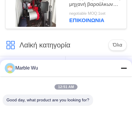
μηχανή βαρούλκων
εξολκέων καλωδίων
negotiable MOQ:1set
239KW (320hp) 22T
ΕΠΙΚΟΙΝΩΝΊΑ
Λαϊκή κατηγορία
Όλα
εξοπλισμός
Σύνδεση του
Marble Wu
γραμμών μετάδοσης
εξοπλισμού
12:51 AM
ηλεκτροφόρο
καλώδιο που δένει
εργαλείο γραμμών
Good day, what product are you looking for?
με σπάγγο τον
μετάδοσης
εξοπλισμό
υδραυλικός εξολκέας
υδραυλικό tensioner