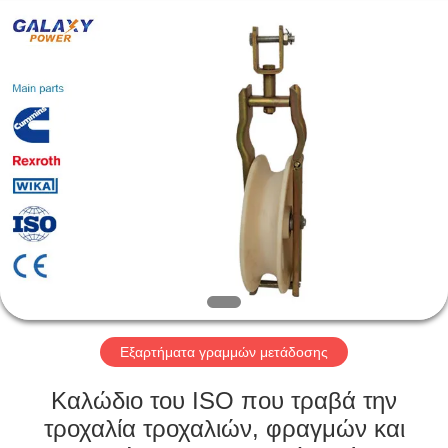
Galaxy
power
industry
limited.
All
Rights
Reserved.
ΣΠΊΤΙ
ΠΡΟΪΌΝΤΑ
ΣΧΕΤΙΚΆ
ΜΕ
ΕΜΆΣ
ΕΠΙΣΚΈΨΕΙΣ
Εξαρτήματα γραμμών μετάδοσης
ΣΤΟ
Καλώδιο του ISO που τραβά την
ΕΡΓΟΣΤΆΣΙΟ
τροχαλία τροχαλιών, φραγμών και