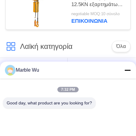
12.5KN εξαρτημάτων
γραμμών μετάδοσης
negotiable MOQ:10 σύνολο
φραγμών αλυσίδων
ΕΠΙΚΟΙΝΩΝΊΑ
Λαϊκή κατηγορία
Όλα
εξοπλισμός
Σύνδεση του
Marble Wu
γραμμών μετάδοσης
εξοπλισμού
7:32 PM
ηλεκτροφόρο
καλώδιο που δένει
εργαλείο γραμμών
Good day, what product are you looking for?
με σπάγγο τον
μετάδοσης
εξοπλισμό
υδραυλικός εξολκέας
υδραυλικό tensioner