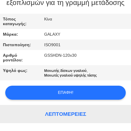
εξοπλισμών για τη γραμμή μετάδοσης
ΈΛΕΓΧΟΣ
Τόπος
Κίνα
ΠΟΙΌΤΗΤΑΣ
καταγωγής:
Μάρκα:
GALAXY
ΕΠΙΚΟΙΝΩΝΉΣΤΕ
Πιστοποίηση:
ISO9001
ΜΑΖΊ
Αριθμό
GSSHDN-120x30
ΜΑΣ
μοντέλου:
Υψηλό φως:
,
Μονωτής δίσκων γυαλιού
ΕΙΔΉΣΕΙΣ
Μονωτές γυαλιού υψηλής τάσης
ΕΠΑΦΉ!
ΥΠΟΘΈΣΕΙΣ
SITEMAP
ΛΕΠΤΟΜΈΡΕΙΕΣ