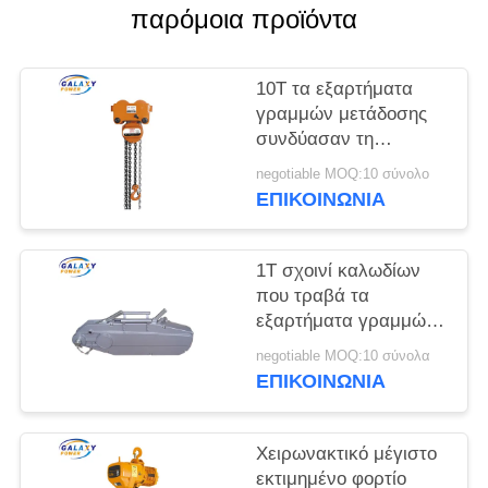
PRIVACY
παρόμοια προϊόντα
POLICY
10T τα εξαρτήματα
γραμμών μετάδοσης
συνδύασαν τη
χειρωνακτική
negotiable MOQ:10 σύνολο
αλυσίδων σειρά
ΕΠΙΚΟΙΝΩΝΊΑ
136175mm χάλυβα
ανελκυστήρων
διαγώνια
1T σχοινί καλωδίων
που τραβά τα
εξαρτήματα γραμμών
μετάδοσης
negotiable MOQ:10 σύνολα
ανελκυστήρων για την
ΕΠΙΚΟΙΝΩΝΊΑ
ανύψωση με το ISO
που περνούν
Χειρωνακτικό μέγιστο
εκτιμημένο φορτίο