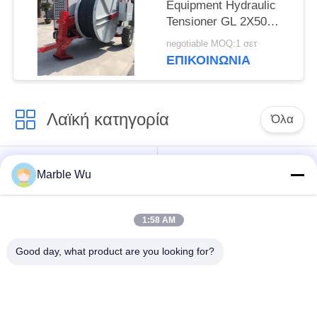
Equipment Hydraulic
Tensioner GL 2X50
With 7100mAh Drone
negotiable MOQ:1 σετ
Battery And 397mm
ΕΠΙΚΟΙΝΩΝΊΑ
Wheelbase
Λαϊκή κατηγορία
Όλα
εξοπλισμός
Σύνδεση του
Marble Wu
γραμμών μετάδοσης
εξοπλισμού
1:58 AM
ηλεκτροφόρο
καλώδιο που δένει
εργαλείο γραμμών
Good day, what product are you looking for?
με σπάγγο τον
μετάδοσης
εξοπλισμό
υδραυλικός εξολκέας
υδραυλικό tensioner