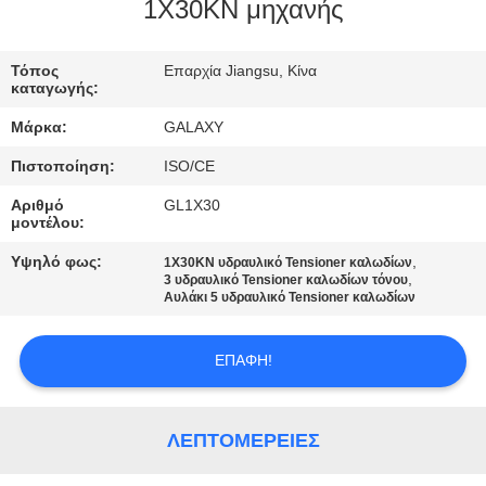
1X30KN μηχανής
ΈΛΕΓΧΟΣ
Τόπος
Επαρχία Jiangsu, Κίνα
ΠΟΙΌΤΗΤΑΣ
καταγωγής:
Μάρκα:
GALAXY
ΕΠΙΚΟΙΝΩΝΉΣΤΕ
Πιστοποίηση:
ISO/CE
ΜΑΖΊ
Αριθμό
GL1X30
ΜΑΣ
μοντέλου:
Υψηλό φως:
,
1X30KN υδραυλικό Tensioner καλωδίων
,
ΕΙΔΉΣΕΙΣ
3 υδραυλικό Tensioner καλωδίων τόνου
Αυλάκι 5 υδραυλικό Tensioner καλωδίων
ΥΠΟΘΈΣΕΙΣ
ΕΠΑΦΉ!
SITEMAP
ΛΕΠΤΟΜΈΡΕΙΕΣ