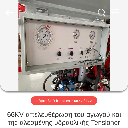
Galaxy
power
industry
limited.
All
Rights
Reserved.
ΣΠΊΤΙ
ΠΡΟΪΌΝΤΑ
ΣΧΕΤΙΚΆ
ΜΕ
ΕΜΆΣ
ΕΠΙΣΚΈΨΕΙΣ
υδραυλικό tensioner καλωδίων
ΣΤΟ
66KV απελευθέρωση του αγωγού και
ΕΡΓΟΣΤΆΣΙΟ
της αλεσμένης υδραυλικής Tensioner