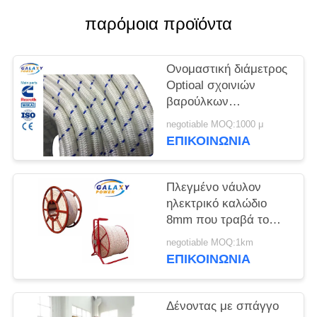
PRIVACY
παρόμοια προϊόντα
POLICY
Ονομαστική διάμετρος
Optioal σχοινιών
βαρούλκων
πειραματική με τη
negotiable MOQ:1000 μ
χημική αντίσταση
ΕΠΙΚΟΙΝΩΝΊΑ
διάβρωσης
Πλεγμένο νάυλον
ηλεκτρικό καλώδιο
8mm που τραβά το
πειραματικό σχοινί
negotiable MOQ:1km
σχοινιών χαλύβδινων
ΕΠΙΚΟΙΝΩΝΊΑ
συρμάτων
Δένοντας με σπάγγο