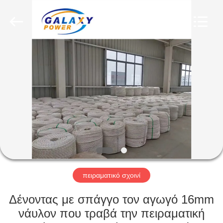
Galaxy
power
industry
limited.
All
Rights
Reserved.
ΣΠΊΤΙ
ΠΡΟΪΌΝΤΑ
ΣΧΕΤΙΚΆ
ΜΕ
ΕΜΆΣ
ΕΠΙΣΚΈΨΕΙΣ
πειραματικό σχοινί
ΣΤΟ
Δένοντας με σπάγγο τον αγωγό 16mm
ΕΡΓΟΣΤΆΣΙΟ
νάυλον που τραβά την πειραματική