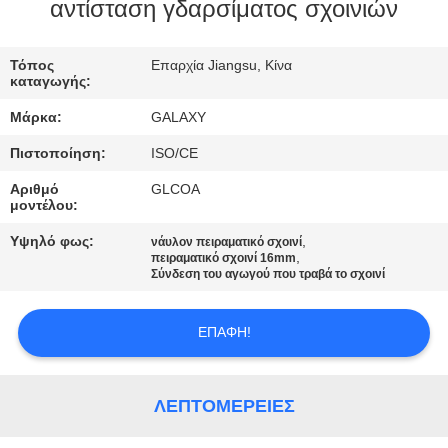
αντίσταση γδαρσίματος σχοινιών
ΈΛΕΓΧΟΣ
Τόπος
Επαρχία Jiangsu, Κίνα
ΠΟΙΌΤΗΤΑΣ
καταγωγής:
Μάρκα:
GALAXY
ΕΠΙΚΟΙΝΩΝΉΣΤΕ
Πιστοποίηση:
ISO/CE
ΜΑΖΊ
Αριθμό
GLCOA
ΜΑΣ
μοντέλου:
Υψηλό φως:
,
νάυλον πειραματικό σχοινί
,
ΕΙΔΉΣΕΙΣ
πειραματικό σχοινί 16mm
Σύνδεση του αγωγού που τραβά το σχοινί
ΥΠΟΘΈΣΕΙΣ
ΕΠΑΦΉ!
SITEMAP
ΛΕΠΤΟΜΈΡΕΙΕΣ