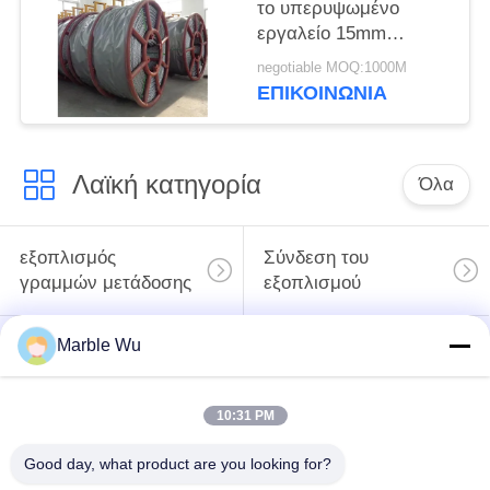
το υπερυψωμένο
εργαλείο 15mm
γραμμών αντι σειρά
negotiable MOQ:1000M
σχοινιών χαλύβδινων
ΕΠΙΚΟΙΝΩΝΊΑ
συρμάτων
πειραματική
Λαϊκή κατηγορία
Όλα
εξοπλισμός
Σύνδεση του
γραμμών μετάδοσης
εξοπλισμού
Marble Wu
ηλεκτροφόρο
καλώδιο που δένει
εργαλείο γραμμών
με σπάγγο τον
μετάδοσης
10:31 PM
εξοπλισμό
Good day, what product are you looking for?
υδραυλικός εξολκέας
υδραυλικό tensioner