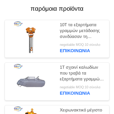
PRIVACY
παρόμοια προϊόντα
POLICY
10T τα εξαρτήματα
γραμμών μετάδοσης
συνδύασαν τη
χειρωνακτική
negotiable MOQ:10 σύνολο
αλυσίδων σειρά
ΕΠΙΚΟΙΝΩΝΊΑ
136175mm χάλυβα
ανελκυστήρων
διαγώνια
1T σχοινί καλωδίων
που τραβά τα
εξαρτήματα γραμμών
μετάδοσης
negotiable MOQ:10 σύνολα
ανελκυστήρων για την
ΕΠΙΚΟΙΝΩΝΊΑ
ανύψωση με το ISO
που περνούν
Χειρωνακτικό μέγιστο