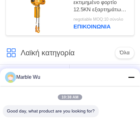
εκτιμημένο φορτίο
12.5KN εξαρτημάτων
γραμμών μετάδοσης
negotiable MOQ:10 σύνολο
φραγμών αλυσίδων
ΕΠΙΚΟΙΝΩΝΊΑ
Λαϊκή κατηγορία
Όλα
εξοπλισμός
Σύνδεση του
Marble Wu
γραμμών μετάδοσης
εξοπλισμού
10:38 AM
ηλεκτροφόρο
καλώδιο που δένει
εργαλείο γραμμών
Good day, what product are you looking for?
με σπάγγο τον
μετάδοσης
εξοπλισμό
υδραυλικός εξολκέας
υδραυλικό tensioner