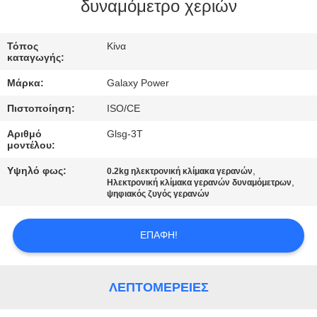
δυναμόμετρο χεριών
ΈΛΕΓΧΟΣ
Τόπος
Κίνα
ΠΟΙΌΤΗΤΑΣ
καταγωγής:
Μάρκα:
Galaxy Power
ΕΠΙΚΟΙΝΩΝΉΣΤΕ
Πιστοποίηση:
ISO/CE
ΜΑΖΊ
Αριθμό
Glsg-3T
ΜΑΣ
μοντέλου:
Υψηλό φως:
,
0.2kg ηλεκτρονική κλίμακα γερανών
,
ΕΙΔΉΣΕΙΣ
Ηλεκτρονική κλίμακα γερανών δυναμόμετρων
ψηφιακός ζυγός γερανών
ΥΠΟΘΈΣΕΙΣ
ΕΠΑΦΉ!
SITEMAP
ΛΕΠΤΟΜΈΡΕΙΕΣ