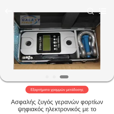
Galaxy
power
industry
limited.
All
Rights
Reserved.
ΣΠΊΤΙ
ΠΡΟΪΌΝΤΑ
ΣΧΕΤΙΚΆ
ΜΕ
ΕΜΆΣ
ΕΠΙΣΚΈΨΕΙΣ
Εξαρτήματα γραμμών μετάδοσης
ΣΤΟ
Ασφαλής ζυγός γερανών φορτίων
ΕΡΓΟΣΤΆΣΙΟ
ψηφιακός ηλεκτρονικός με το