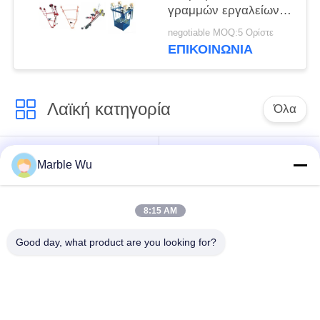
γραμμών εργαλείων
δίδυμο ποδήλατο
negotiable MOQ:5 Ορίστε
γραμμών αγωγών
ΕΠΙΚΟΙΝΩΝΊΑ
υπερυψωμένο
Λαϊκή κατηγορία
Όλα
εξοπλισμός
Σύνδεση του
Marble Wu
γραμμών μετάδοσης
εξοπλισμού
8:15 AM
ηλεκτροφόρο
καλώδιο που δένει
εργαλείο γραμμών
Good day, what product are you looking for?
με σπάγγο τον
μετάδοσης
εξοπλισμό
υδραυλικός εξολκέας
υδραυλικό tensioner