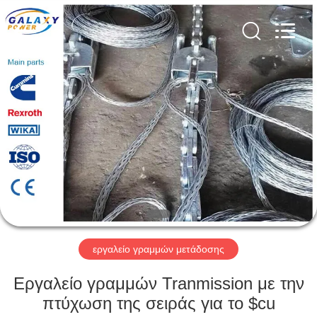
Galaxy
power
industry
limited.
All
Rights
Reserved.
ΣΠΊΤΙ
ΠΡΟΪΌΝΤΑ
ΣΧΕΤΙΚΆ
ΜΕ
ΕΜΆΣ
ΕΠΙΣΚΈΨΕΙΣ
εργαλείο γραμμών μετάδοσης
ΣΤΟ
Εργαλείο γραμμών Tranmission με την
ΕΡΓΟΣΤΆΣΙΟ
πτύχωση της σειράς για το $cu