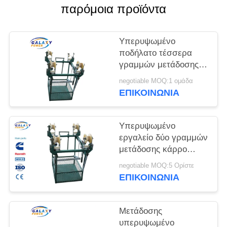
PRIVACY
παρόμοια προϊόντα
POLICY
Υπερυψωμένο
ποδήλατο τέσσερα
γραμμών μετάδοσης
κάρρο γραμμών
negotiable MOQ:1 ομάδα
δεσμών αγωγών
ΕΠΙΚΟΙΝΩΝΊΑ
Υπερυψωμένο
εργαλείο δύο γραμμών
μετάδοσης κάρρο
γραμμών δεσμών
negotiable MOQ:5 Ορίστε
αγωγών
ΕΠΙΚΟΙΝΩΝΊΑ
Μετάδοσης
υπερυψωμένο