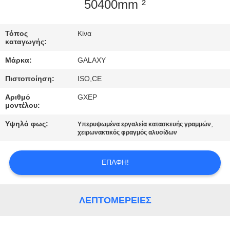
50400mm ²
ΈΛΕΓΧΟΣ
Τόπος
Κίνα
ΠΟΙΌΤΗΤΑΣ
καταγωγής:
Μάρκα:
GALAXY
ΕΠΙΚΟΙΝΩΝΉΣΤΕ
Πιστοποίηση:
ISO,CE
ΜΑΖΊ
Αριθμό
GXEP
ΜΑΣ
μοντέλου:
Υψηλό φως:
,
Υπερυψωμένα εργαλεία κατασκευής γραμμών
ΕΙΔΉΣΕΙΣ
χειρωνακτικός φραγμός αλυσίδων
ΕΠΑΦΉ!
ΥΠΟΘΈΣΕΙΣ
SITEMAP
ΛΕΠΤΟΜΈΡΕΙΕΣ