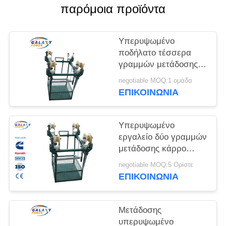
PRIVACY
παρόμοια προϊόντα
POLICY
Υπερυψωμένο
ποδήλατο τέσσερα
γραμμών μετάδοσης
κάρρο γραμμών
negotiable MOQ:1 ομάδα
δεσμών αγωγών
ΕΠΙΚΟΙΝΩΝΊΑ
Υπερυψωμένο
εργαλείο δύο γραμμών
μετάδοσης κάρρο
γραμμών δεσμών
negotiable MOQ:5 Ορίστε
αγωγών
ΕΠΙΚΟΙΝΩΝΊΑ
Μετάδοσης
υπερυψωμένο