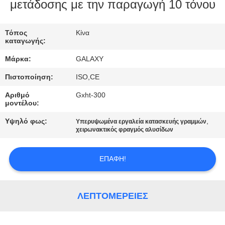
μετάδοσης με την παραγωγή 10 τόνου
ΈΛΕΓΧΟΣ
Τόπος
Κίνα
ΠΟΙΌΤΗΤΑΣ
καταγωγής:
Μάρκα:
GALAXY
ΕΠΙΚΟΙΝΩΝΉΣΤΕ
Πιστοποίηση:
ISO,CE
ΜΑΖΊ
Αριθμό
Gxht-300
ΜΑΣ
μοντέλου:
Υψηλό φως:
,
Υπερυψωμένα εργαλεία κατασκευής γραμμών
ΕΙΔΉΣΕΙΣ
χειρωνακτικός φραγμός αλυσίδων
ΕΠΑΦΉ!
ΥΠΟΘΈΣΕΙΣ
SITEMAP
ΛΕΠΤΟΜΈΡΕΙΕΣ