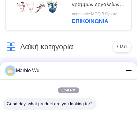
γραμμών εργαλείων
δίδυμο ποδήλατο
negotiable MOQ:5 Ορίστε
γραμμών αγωγών
ΕΠΙΚΟΙΝΩΝΊΑ
υπερυψωμένο
Λαϊκή κατηγορία
Όλα
εξοπλισμός
Σύνδεση του
Marble Wu
γραμμών μετάδοσης
εξοπλισμού
6:58 PM
ηλεκτροφόρο
καλώδιο που δένει
εργαλείο γραμμών
Good day, what product are you looking for?
με σπάγγο τον
μετάδοσης
εξοπλισμό
υδραυλικός εξολκέας
υδραυλικό tensioner