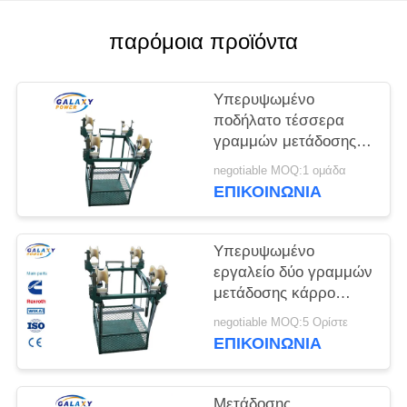
PRIVACY
POLICY
παρόμοια προϊόντα
Υπερυψωμένο
ποδήλατο τέσσερα
γραμμών μετάδοσης
κάρρο γραμμών
negotiable MOQ:1 ομάδα
δεσμών αγωγών
ΕΠΙΚΟΙΝΩΝΊΑ
Υπερυψωμένο
εργαλείο δύο γραμμών
μετάδοσης κάρρο
γραμμών δεσμών
negotiable MOQ:5 Ορίστε
αγωγών
ΕΠΙΚΟΙΝΩΝΊΑ
Μετάδοσης