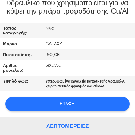
υδραυλικό που χρησιμοποιείται για να
κόψει την μπάρα τροφοδότησης Cu/Al
ΈΛΕΓΧΟΣ
ΠΟΙΌΤΗΤΑΣ
Τόπος
Κίνα
καταγωγής:
ΕΠΙΚΟΙΝΩΝΉΣΤΕ
Μάρκα:
GALAXY
ΜΑΖΊ
Πιστοποίηση:
ISO,CE
ΜΑΣ
Αριθμό
GXCWC
μοντέλου:
ΕΙΔΉΣΕΙΣ
Υψηλό φως:
,
Υπερυψωμένα εργαλεία κατασκευής γραμμών
χειρωνακτικός φραγμός αλυσίδων
ΥΠΟΘΈΣΕΙΣ
ΕΠΑΦΉ!
SITEMAP
ΛΕΠΤΟΜΈΡΕΙΕΣ