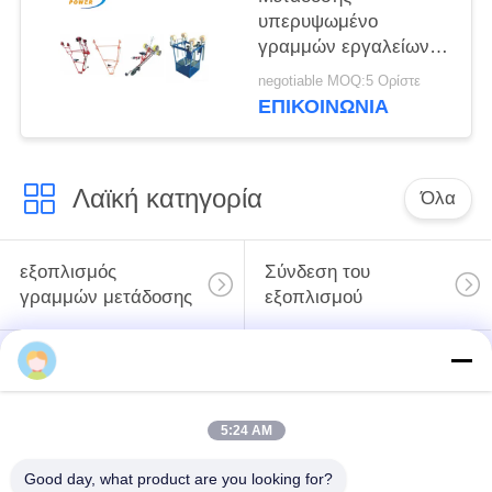
υπερυψωμένο
γραμμών εργαλείων
δίδυμο ποδήλατο
negotiable MOQ:5 Ορίστε
γραμμών αγωγών
ΕΠΙΚΟΙΝΩΝΊΑ
υπερυψωμένο
Λαϊκή κατηγορία
Όλα
εξοπλισμός
Σύνδεση του
γραμμών μετάδοσης
εξοπλισμού
ηλεκτροφόρο
καλώδιο που δένει
εργαλείο γραμμών
με σπάγγο τον
μετάδοσης
5:24 AM
εξοπλισμό
Good day, what product are you looking for?