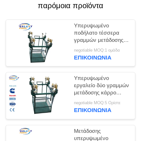
PRIVACY
παρόμοια προϊόντα
POLICY
Υπερυψωμένο
ποδήλατο τέσσερα
γραμμών μετάδοσης
κάρρο γραμμών
negotiable MOQ:1 ομάδα
δεσμών αγωγών
ΕΠΙΚΟΙΝΩΝΊΑ
Υπερυψωμένο
εργαλείο δύο γραμμών
μετάδοσης κάρρο
γραμμών δεσμών
negotiable MOQ:5 Ορίστε
αγωγών
ΕΠΙΚΟΙΝΩΝΊΑ
Μετάδοσης
υπερυψωμένο