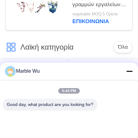
γραμμών εργαλείων
δίδυμο ποδήλατο
negotiable MOQ:5 Ορίστε
γραμμών αγωγών
ΕΠΙΚΟΙΝΩΝΊΑ
υπερυψωμένο
Λαϊκή κατηγορία
Όλα
εξοπλισμός
Σύνδεση του
Marble Wu
γραμμών μετάδοσης
εξοπλισμού
5:44 PM
ηλεκτροφόρο
καλώδιο που δένει
εργαλείο γραμμών
Good day, what product are you looking for?
με σπάγγο τον
μετάδοσης
εξοπλισμό
υδραυλικός εξολκέας
υδραυλικό tensioner