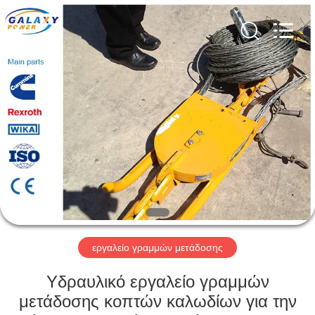
Galaxy
power
industry
limited.
All
Rights
Reserved.
ΣΠΊΤΙ
ΠΡΟΪΌΝΤΑ
ΣΧΕΤΙΚΆ
ΜΕ
ΕΜΆΣ
ΕΠΙΣΚΈΨΕΙΣ
εργαλείο γραμμών μετάδοσης
ΣΤΟ
Υδραυλικό εργαλείο γραμμών
ΕΡΓΟΣΤΆΣΙΟ
μετάδοσης κοπτών καλωδίων για την