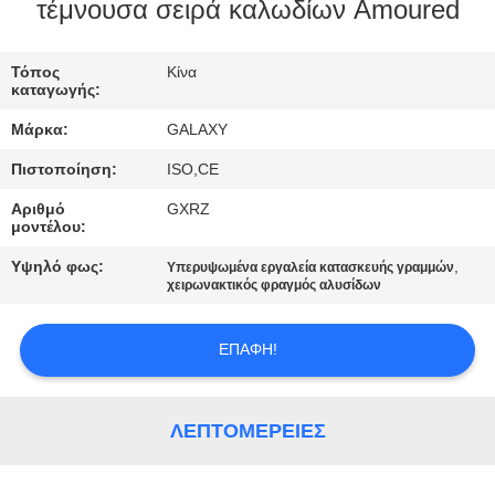
τέμνουσα σειρά καλωδίων Amoured
ΈΛΕΓΧΟΣ
Τόπος
Κίνα
ΠΟΙΌΤΗΤΑΣ
καταγωγής:
Μάρκα:
GALAXY
ΕΠΙΚΟΙΝΩΝΉΣΤΕ
Πιστοποίηση:
ISO,CE
ΜΑΖΊ
Αριθμό
GXRZ
ΜΑΣ
μοντέλου:
Υψηλό φως:
,
Υπερυψωμένα εργαλεία κατασκευής γραμμών
ΕΙΔΉΣΕΙΣ
χειρωνακτικός φραγμός αλυσίδων
ΕΠΑΦΉ!
ΥΠΟΘΈΣΕΙΣ
SITEMAP
ΛΕΠΤΟΜΈΡΕΙΕΣ