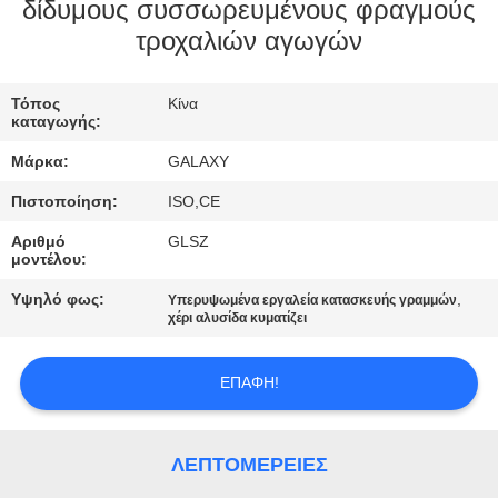
δίδυμους συσσωρευμένους φραγμούς
τροχαλιών αγωγών
ΈΛΕΓΧΟΣ
ΠΟΙΌΤΗΤΑΣ
Τόπος
Κίνα
καταγωγής:
ΕΠΙΚΟΙΝΩΝΉΣΤΕ
Μάρκα:
GALAXY
ΜΑΖΊ
Πιστοποίηση:
ISO,CE
ΜΑΣ
Αριθμό
GLSZ
μοντέλου:
ΕΙΔΉΣΕΙΣ
Υψηλό φως:
,
Υπερυψωμένα εργαλεία κατασκευής γραμμών
χέρι αλυσίδα κυματίζει
ΥΠΟΘΈΣΕΙΣ
ΕΠΑΦΉ!
SITEMAP
ΛΕΠΤΟΜΈΡΕΙΕΣ