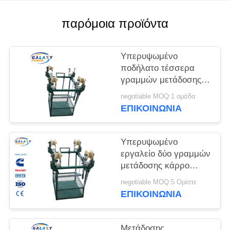
PRIVACY
POLICY
παρόμοια προϊόντα
Υπερυψωμένο
ποδήλατο τέσσερα
γραμμών μετάδοσης
κάρρο γραμμών
negotiable MOQ:1 ομάδα
δεσμών αγωγών
ΕΠΙΚΟΙΝΩΝΊΑ
Υπερυψωμένο
εργαλείο δύο γραμμών
μετάδοσης κάρρο
γραμμών δεσμών
negotiable MOQ:5 Ορίστε
αγωγών
ΕΠΙΚΟΙΝΩΝΊΑ
Μετάδοσης