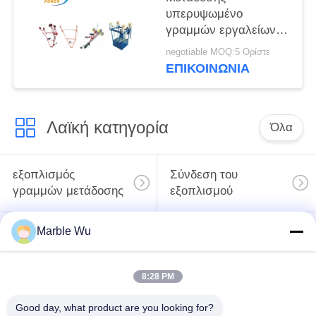
υπερυψωμένο
γραμμών εργαλείων
δίδυμο ποδήλατο
negotiable MOQ:5 Ορίστε
γραμμών αγωγών
ΕΠΙΚΟΙΝΩΝΊΑ
υπερυψωμένο
Λαϊκή κατηγορία
Όλα
εξοπλισμός
Σύνδεση του
γραμμών μετάδοσης
εξοπλισμού
Marble Wu
ηλεκτροφόρο
καλώδιο που δένει
εργαλείο γραμμών
με σπάγγο τον
μετάδοσης
8:28 PM
εξοπλισμό
Good day, what product are you looking for?